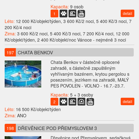
Kapacita:
9 osob
detail
1
Léto:
12 000 Kč/objekt/týden, 3 600 Kč/2 noci, 5 400 Kč/3 noci, 7
200 Kč/4 noci
Zima:
3 600 Kč/2 noci, 5 400 Kč/3 noci, 7 200 Kč/4 noci, 12 000
Kč/objekt/týden, 2 400 Kč/objekt/noc Vánoce - nejméně 3 noci
CHATA BENKOV
197
Chata Benkov v částečně oplocené
zahradě, s částečně zapuštěným
vyhřívaným bazénem, krytou pergolou s
posezením, jezírkem na zahradě, MALÝ
PES POVOLEN - VOLNO - 16.7.-23.7.
Kapacita:
5 + 3 osoby
detail
2
Léto:
16 500 Kč/objekt/týden
Zima:
ANO
DŘEVĚNICE POD PŘEMYSLOVEM 3
198
Dřevěnice pod Přemyslovem, sedačková