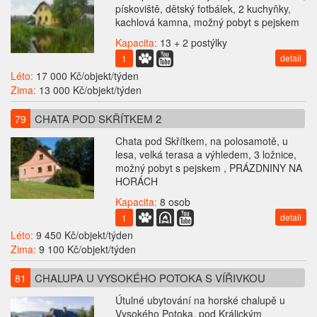
pískoviště, dětský fotbálek, 2 kuchyňky,
kachlová kamna, možný pobyt s pejskem
Kapacita:
13 + 2 postýlky
detail
1
Léto:
17 000 Kč/objekt/týden
Zima:
13 000 Kč/objekt/týden
CHATA POD SKŘÍTKEM 2
79
Chata pod Skřítkem, na polosamotě, u
lesa, velká terasa a výhledem, 3 ložnice,
možný pobyt s pejskem , PRÁZDNINY NA
HORÁCH
Kapacita:
8 osob
detail
1
Léto:
9 450 Kč/objekt/týden
Zima:
9 100 Kč/objekt/týden
CHALUPA U VYSOKÉHO POTOKA S VÍŘIVKOU
81
Útulné ubytování na horské chalupě u
Vysokého Potoka, pod Králickým