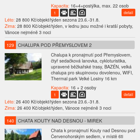
Kapacita:
16+4+postýlka, max. 22 osob
detail
1
Léto:
28 800 Kč/objekt/týden sezona 23.6.-31.8.
Zima:
28 800 Kč/objekt/týden, v lednu jsou možné i kratší pobyty,
Vánoce nejméně 3 noci
CHALUPA POD PŘEMYSLOVEM 2
129
Chalupa k pronajmutí pod Přemyslovem,
čtyř sedačková lanovka, cykloturistika,
upravené běžkařské trasy, BAZÉN, velká
chalupa pro skupinovou dovolenou, WIFI,
Thermal park Velké Losiny 16 km
Kapacita:
16 + 2 osoby
detail
1
Léto:
26 400 Kč/objekt/týden sezona 23.6.-31.8.
Zima:
26 400 Kč/objekt/týden, Vánoce nejméně 3 noci
CHATA KOUTY NAD DESNOU - MIREK
140
Chata k pronajmutí Kouty nad Desnou pod
Červenohorským sedlem, v místě 6ti