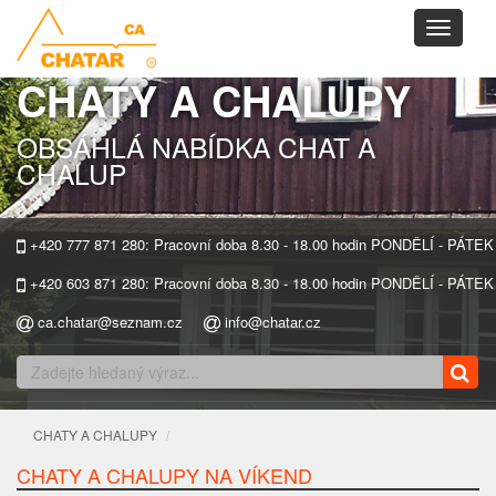
Toggle
navigati
CHATY A CHALUPY
OBSÁHLÁ NABÍDKA CHAT A
CHALUP
+420 777 871 280: Pracovní doba 8.30 - 18.00 hodin PONDĚLÍ - PÁTEK
+420 603 871 280: Pracovní doba 8.30 - 18.00 hodin PONDĚLÍ - PÁTEK
ca.chatar@seznam.cz
info@chatar.cz
CHATY A CHALUPY
CHATY A CHALUPY NA VÍKEND