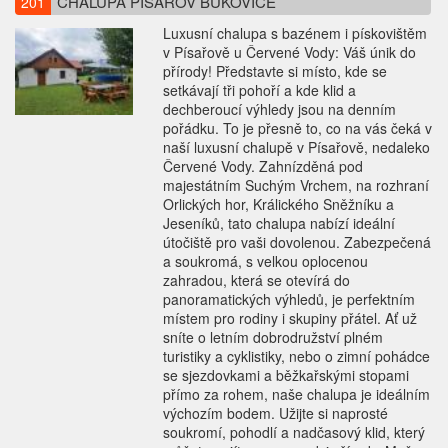
CHALUPA PÍSAŘOV BUKOVICE
201
Luxusní chalupa s bazénem i pískovištěm
v Písařově u Červené Vody: Váš únik do
přírody! Představte si místo, kde se
setkávají tři pohoří a kde klid a
dechberoucí výhledy jsou na denním
pořádku. To je přesně to, co na vás čeká v
naší luxusní chalupě v Písařově, nedaleko
Červené Vody. Zahnízděná pod
majestátním Suchým Vrchem, na rozhraní
Orlických hor, Králického Sněžníku a
Jeseníků, tato chalupa nabízí ideální
útočiště pro vaši dovolenou. Zabezpečená
a soukromá, s velkou oplocenou
zahradou, která se otevírá do
panoramatických výhledů, je perfektním
místem pro rodiny i skupiny přátel. Ať už
sníte o letním dobrodružství plném
turistiky a cyklistiky, nebo o zimní pohádce
se sjezdovkami a běžkařskými stopami
přímo za rohem, naše chalupa je ideálním
výchozím bodem. Užijte si naprosté
soukromí, pohodlí a nadčasový klid, který