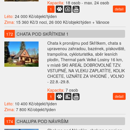
Kapacita:
18 osob - max. 24 osob
detail
1
Léto:
24 000 Kč/objekt/týden
Zima:
15 360 Kč/3 noci, 26 000 Kč/objekt/týden + Vánoce
CHATA POD SKŘÍTKEM 1
172
Chata k pronájmu pod Skřítkem, chata s
upravenou zahradou, bazének, pískoviště,
trampolína, cykloturistika, sběr lesních
plodin, Thermal park Velké Losiny 16 km,
v místě SKI AREÁL DOBROVOLNÉ TZV.
VSTUPNÉ, NA VLEKU ZAPLATÍTE, KOLIK
CHCETE, UZNÁTE ZA VHODNÉ , VOLNO
- 22.8.-29.8.
Kapacita:
7 osob
detail
1
Léto:
10 400 Kč/objekt/týden
Zima:
7 800 Kč/objekt/týden
CHALUPA POD NÁVRŠÍM
174