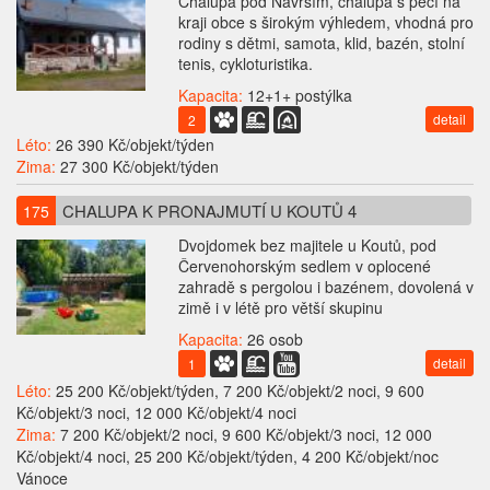
Chalupa pod Návrším, chalupa s pecí na
kraji obce s širokým výhledem, vhodná pro
rodiny s dětmi, samota, klid, bazén, stolní
tenis, cykloturistika.
Kapacita:
12+1+ postýlka
detail
2
Léto:
26 390 Kč/objekt/týden
Zima:
27 300 Kč/objekt/týden
CHALUPA K PRONAJMUTÍ U KOUTŮ 4
175
Dvojdomek bez majitele u Koutů, pod
Červenohorským sedlem v oplocené
zahradě s pergolou i bazénem, dovolená v
zimě i v létě pro větší skupinu
Kapacita:
26 osob
detail
1
Léto:
25 200 Kč/objekt/týden, 7 200 Kč/objekt/2 noci, 9 600
Kč/objekt/3 noci, 12 000 Kč/objekt/4 noci
Zima:
7 200 Kč/objekt/2 noci, 9 600 Kč/objekt/3 noci, 12 000
Kč/objekt/4 noci, 25 200 Kč/objekt/týden, 4 200 Kč/objekt/noc
Vánoce