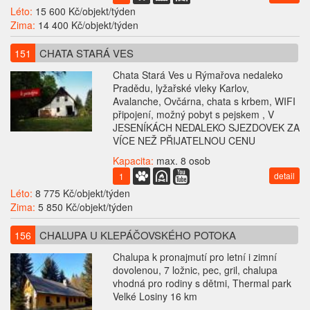
Léto:
15 600 Kč/objekt/týden
Zima:
14 400 Kč/objekt/týden
CHATA STARÁ VES
151
Chata Stará Ves u Rýmařova nedaleko
Pradědu, lyžařské vleky Karlov,
Avalanche, Ovčárna, chata s krbem, WIFI
připojení, možný pobyt s pejskem , V
JESENÍKÁCH NEDALEKO SJEZDOVEK ZA
VÍCE NEŽ PŘIJATELNOU CENU
Kapacita:
max. 8 osob
detail
1
Léto:
8 775 Kč/objekt/týden
Zima:
5 850 Kč/objekt/týden
CHALUPA U KLEPÁČOVSKÉHO POTOKA
156
Chalupa k pronajmutí pro letní i zimní
dovolenou, 7 ložnic, pec, gril, chalupa
vhodná pro rodiny s dětmi, Thermal park
Velké Losiny 16 km