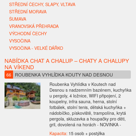
STŘEDNÍ ČECHY, SLAPY, VLTAVA
STŘEDNÍ MORAVA
ŠUMAVA
VRANOVSKÁ PŘEHRADA
VÝCHODNÍ ČECHY
VYSOČINA
VYSOČINA - VELKÉ DÁŘKO
NABÍDKA CHAT A CHALUP – CHATY A CHALUPY
NA VÍKEND
ROUBENKA VYHLÍDKA KOUTY NAD DESNOU
66
Roubenka Vyhlídka v Koutech nad
Desnou s nadzemním bazénem, kuchyňka
u pergoly, 4 ložnice, WIFI připojení, 2
koupelny, infra sauna, herna, stolní
fotbálek, stolní tenis, dětská kuchyňka +
nádobíčko, pískoviště, trampolína, krytá
pergola, skluzavka a houpačky pro děti,
gril, dovolená na horách - NOVINKA -
Kapacita:
15 osob + postýlka