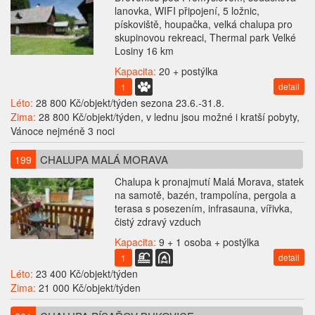
lanovka, WIFI připojení, 5 ložnic,
pískoviště, houpačka, velká chalupa pro
skupinovou rekreaci, Thermal park Velké
Losiny 16 km
Kapacita:
20 + postýlka
detail
1
Léto:
28 800 Kč/objekt/týden sezona 23.6.-31.8.
Zima:
28 800 Kč/objekt/týden, v lednu jsou možné i kratší pobyty,
Vánoce nejméně 3 noci
CHALUPA MALÁ MORAVA
199
Chalupa k pronajmutí Malá Morava, statek
na samotě, bazén, trampolína, pergola a
terasa s posezením, infrasauna, vířivka,
čistý zdravý vzduch
Kapacita:
9 + 1 osoba + postýlka
detail
1
Léto:
23 400 Kč/objekt/týden
Zima:
21 000 Kč/objekt/týden