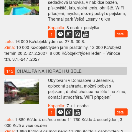
sedačková lanovka, v nabídce bazén,
pískoviště, krb, stolní tenis, ohniště, WIFI
připojení, myčka, možný pobyt s pejskem,
Thermal park Velké Losiny 10 km
Kapacita:
8 osob + postýlka
detail
1
Léto:
16 000 Kč/objekt/týden od 27.6.-30.8.
Zima:
10 000 Kč/objekt/týden jarní prázdniny, 12 000 Kč/objekt
termín 20.2.-27.2.2027, 8 000 Kč/objekt/týden leden + Vánoce
tzn. 3.1.-24.1.2027
CHALUPA NA HORÁCH U BĚLÉ
145
Ubytování v Domašově u Jeseníku,
oplocená zahrada, možný pobyt s
pejskem, útulná chalupa na léto i na zimu,
domácí atmosféra, WIFI připojení
Kapacita:
7 + 1 osoba
detail
1
Léto:
1 680 Kč/do 4 os./noc nebo 11 760 Kč/do 4 osob/týden, 3
000 Kč/5 a více os.den
Zima:
1 680 Kč/do 4 os./noc nebo 11 760 Kč/do 4 osob/týden, 3