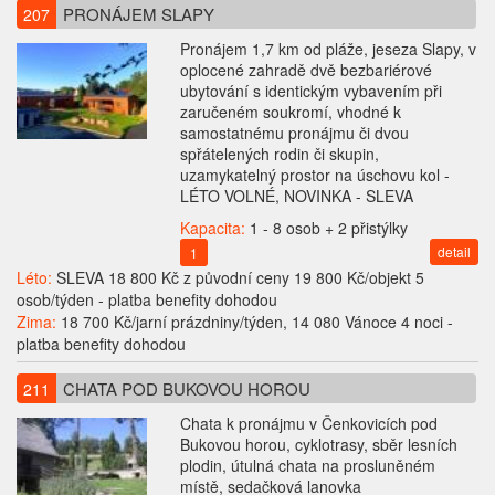
PRONÁJEM SLAPY
207
Pronájem 1,7 km od pláže, jeseza Slapy, v
oplocené zahradě dvě bezbariérové
ubytování s identickým vybavením při
zaručeném soukromí, vhodné k
samostatnému pronájmu či dvou
spřátelených rodin či skupin,
uzamykatelný prostor na úschovu kol -
LÉTO VOLNÉ, NOVINKA - SLEVA
Kapacita:
1 - 8 osob + 2 přistýlky
detail
1
Léto:
SLEVA 18 800 Kč z původní ceny 19 800 Kč/objekt 5
osob/týden - platba benefity dohodou
Zima:
18 700 Kč/jarní prázdniny/týden, 14 080 Vánoce 4 noci -
platba benefity dohodou
CHATA POD BUKOVOU HOROU
211
Chata k pronájmu v Čenkovicích pod
Bukovou horou, cyklotrasy, sběr lesních
plodin, útulná chata na prosluněném
místě, sedačková lanovka