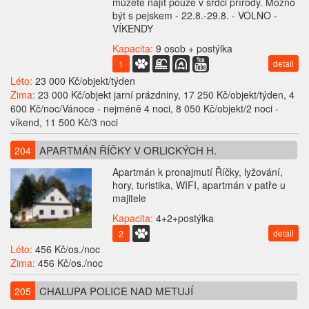
můžete najít pouze v srdci přírody. Možno
být s pejskem - 22.8.-29.8. - VOLNO -
VÍKENDY
Kapacita:
9 osob + postýlka
detail
1
Léto:
23 000 Kč/objekt/týden
Zima:
23 000 Kč/objekt jarní prázdniny, 17 250 Kč/objekt/týden, 4
600 Kč/noc/Vánoce - nejméně 4 noci, 8 050 Kč/objekt/2 noci -
víkend, 11 500 Kč/3 noci
APARTMÁN ŘÍČKY V ORLICKÝCH H.
204
Apartmán k pronajmutí Říčky, lyžování,
hory, turistika, WIFI, apartmán v patře u
majitele
Kapacita:
4+2+postýlka
detail
2
Léto:
456 Kč/os./noc
Zima:
456 Kč/os./noc
CHALUPA POLICE NAD METUJÍ
205