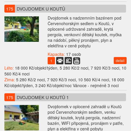
DVOJDOMEK U KOUTŮ
175
Dvojdomek s nadzemním bazénem pod
Červenohorským sedlem u Koutů, v
oplocené udržované zahradě, krytá
pergola, venkovní dětský koutek, myčka
na nádobí, pěkný pronájem, plyn a
elektřina v ceně pobytu
Kapacita:
17 osob
detail
1
Léto:
18 000 Kč/objekt/týden, 5 280 Kč/2 noci, 7 920 Kč/3 noci, 10
560 Kč/4 noci
Zima:
5 280 Kč/2 noci, 7 920 Kč/3 noci, 10 560 Kč/4 noci, 18 000
Kč/objekt/týden, 3 240 Kč/objekt/noc Vánoce - nejméně 3 noci
DVOJDOMEK U KOUTŮ 1
175
Dvojdomek v oplocené zahradě u Koutů
pod Červenohorským sedlem, venku
dětský koutek, krytá pergola, nadzemní
bazén, WIFI připojená, pronájem v patře,
plyn a elektřina v ceně pobytu