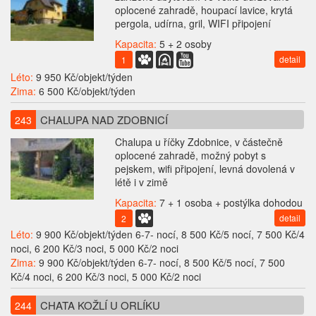
oplocené zahradě, houpací lavice, krytá
pergola, udírna, gril, WIFI připojení
Kapacita:
5 + 2 osoby
detail
1
Léto:
9 950 Kč/objekt/týden
Zima:
6 500 Kč/objekt/týden
CHALUPA NAD ZDOBNICÍ
243
Chalupa u říčky Zdobnice, v částečně
oplocené zahradě, možný pobyt s
pejskem, wifi připojení, levná dovolená v
létě i v zimě
Kapacita:
7 + 1 osoba + postýlka dohodou
detail
2
Léto:
9 900 Kč/objekt/týden 6-7- nocí, 8 500 Kč/5 nocí, 7 500 Kč/4
noci, 6 200 Kč/3 noci, 5 000 Kč/2 noci
Zima:
9 900 Kč/objekt/týden 6-7- nocí, 8 500 Kč/5 nocí, 7 500
Kč/4 noci, 6 200 Kč/3 noci, 5 000 Kč/2 noci
CHATA KOŽLÍ U ORLÍKU
244