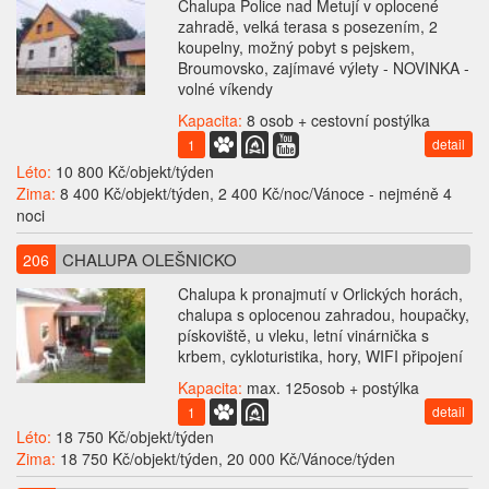
Chalupa Police nad Metují v oplocené
zahradě, velká terasa s posezením, 2
koupelny, možný pobyt s pejskem,
Broumovsko, zajímavé výlety - NOVINKA -
volné víkendy
Kapacita:
8 osob + cestovní postýlka
detail
1
Léto:
10 800 Kč/objekt/týden
Zima:
8 400 Kč/objekt/týden, 2 400 Kč/noc/Vánoce - nejméně 4
noci
CHALUPA OLEŠNICKO
206
Chalupa k pronajmutí v Orlických horách,
chalupa s oplocenou zahradou, houpačky,
pískoviště, u vleku, letní vinárnička s
krbem, cykloturistika, hory, WIFI připojení
Kapacita:
max. 125osob + postýlka
detail
1
Léto:
18 750 Kč/objekt/týden
Zima:
18 750 Kč/objekt/týden, 20 000 Kč/Vánoce/týden