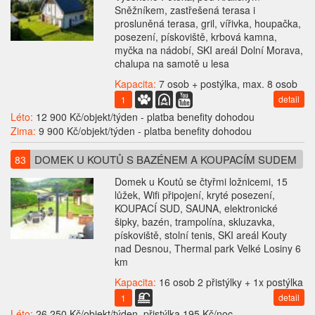
Sněžníkem, zastřešená terasa i
prosluněná terasa, gril, vířivka, houpačka,
posezení, pískoviště, krbová kamna,
myčka na nádobí, SKI areál Dolní Morava,
chalupa na samotě u lesa
Kapacita:
7 osob + postýlka, max. 8 osob
detail
1
Léto:
12 900 Kč/objekt/týden - platba benefity dohodou
Zima:
9 900 Kč/objekt/týden - platba benefity dohodou
DOMEK U KOUTŮ S BAZÉNEM A KOUPACÍM SUDEM
83
Domek u Koutů se čtyřmi ložnicemi, 15
lůžek, Wifi připojení, kryté posezení,
KOUPACÍ SUD, SAUNA, elektronické
šipky, bazén, trampolína, skluzavka,
pískoviště, stolní tenis, SKI areál Kouty
nad Desnou, Thermal park Velké Losiny 6
km
Kapacita:
16 osob 2 přistýlky + 1x postýlka
detail
1
Léto:
26 250 Kč/objekt/týden, přistýlka 195 Kč/noc