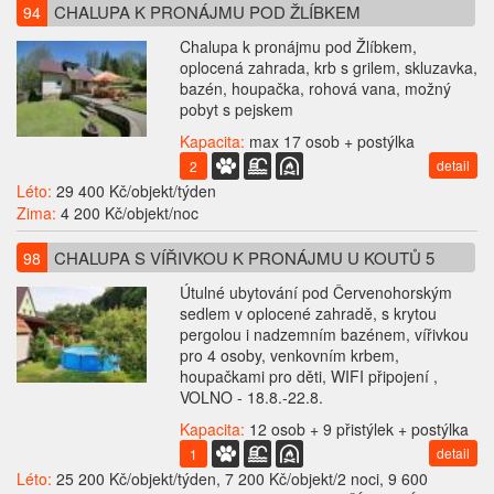
CHALUPA K PRONÁJMU POD ŽLÍBKEM
94
Chalupa k pronájmu pod Žlíbkem,
oplocená zahrada, krb s grilem, skluzavka,
bazén, houpačka, rohová vana, možný
pobyt s pejskem
Kapacita:
max 17 osob + postýlka
detail
2
Léto:
29 400 Kč/objekt/týden
Zima:
4 200 Kč/objekt/noc
CHALUPA S VÍŘIVKOU K PRONÁJMU U KOUTŮ 5
98
Útulné ubytování pod Červenohorským
sedlem v oplocené zahradě, s krytou
pergolou i nadzemním bazénem, vířivkou
pro 4 osoby, venkovním krbem,
houpačkami pro děti, WIFI připojení ,
VOLNO - 18.8.-22.8.
Kapacita:
12 osob + 9 přistýlek + postýlka
detail
1
Léto:
25 200 Kč/objekt/týden, 7 200 Kč/objekt/2 noci, 9 600