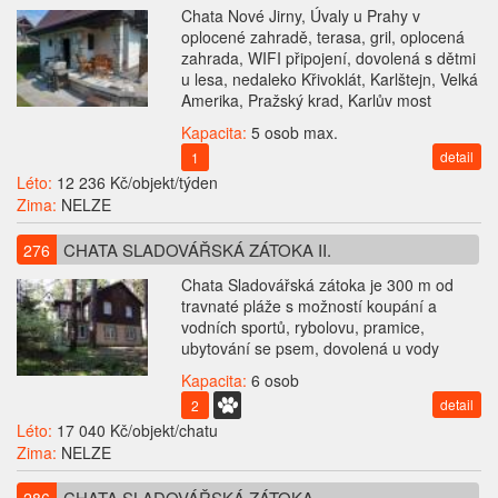
Chata Nové Jirny, Úvaly u Prahy v
oplocené zahradě, terasa, gril, oplocená
zahrada, WIFI připojení, dovolená s dětmi
u lesa, nedaleko Křivoklát, Karlštejn, Velká
Amerika, Pražský krad, Karlův most
Kapacita:
5 osob max.
detail
1
Léto:
12 236 Kč/objekt/týden
Zima:
NELZE
CHATA SLADOVÁŘSKÁ ZÁTOKA II.
276
Chata Sladovářská zátoka je 300 m od
travnaté pláže s možností koupání a
vodních sportů, rybolovu, pramice,
ubytování se psem, dovolená u vody
Kapacita:
6 osob
detail
2
Léto:
17 040 Kč/objekt/chatu
Zima:
NELZE
CHATA SLADOVÁŘSKÁ ZÁTOKA