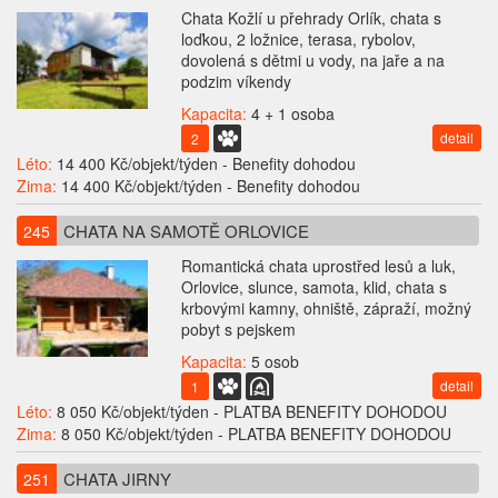
Chata Kožlí u přehrady Orlík, chata s
loďkou, 2 ložnice, terasa, rybolov,
dovolená s dětmi u vody, na jaře a na
podzim víkendy
Kapacita:
4 + 1 osoba
detail
2
Léto:
14 400 Kč/objekt/týden - Benefity dohodou
Zima:
14 400 Kč/objekt/týden - Benefity dohodou
CHATA NA SAMOTĚ ORLOVICE
245
Romantická chata uprostřed lesů a luk,
Orlovice, slunce, samota, klid, chata s
krbovými kamny, ohniště, zápraží, možný
pobyt s pejskem
Kapacita:
5 osob
detail
1
Léto:
8 050 Kč/objekt/týden - PLATBA BENEFITY DOHODOU
Zima:
8 050 Kč/objekt/týden - PLATBA BENEFITY DOHODOU
CHATA JIRNY
251