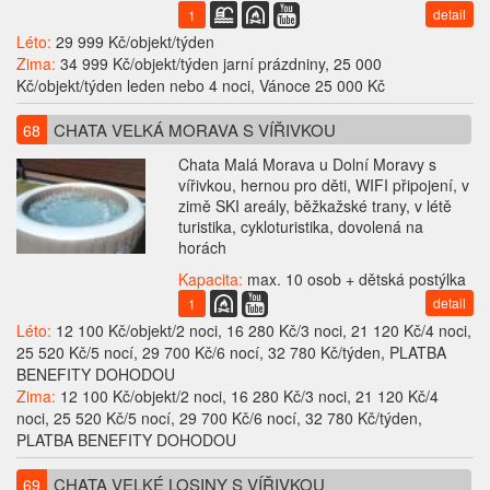
detail
1
Léto:
29 999 Kč/objekt/týden
Zima:
34 999 Kč/objekt/týden jarní prázdniny, 25 000
Kč/objekt/týden leden nebo 4 noci, Vánoce 25 000 Kč
CHATA VELKÁ MORAVA S VÍŘIVKOU
68
Chata Malá Morava u Dolní Moravy s
vířivkou, hernou pro děti, WIFI připojení, v
zimě SKI areály, běžkažské trany, v létě
turistika, cykloturistika, dovolená na
horách
Kapacita:
max. 10 osob + dětská postýlka
detail
1
Léto:
12 100 Kč/objekt/2 noci, 16 280 Kč/3 noci, 21 120 Kč/4 noci,
25 520 Kč/5 nocí, 29 700 Kč/6 nocí, 32 780 Kč/týden, PLATBA
BENEFITY DOHODOU
Zima:
12 100 Kč/objekt/2 noci, 16 280 Kč/3 noci, 21 120 Kč/4
noci, 25 520 Kč/5 nocí, 29 700 Kč/6 nocí, 32 780 Kč/týden,
PLATBA BENEFITY DOHODOU
CHATA VELKÉ LOSINY S VÍŘIVKOU
69