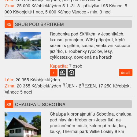
Zima:
25 000 Kč/objekt/týden 5.1.-31.3., přistýlka 195 Kč/noc, 5
000 Kč/objekt/1 noc, 5 000 Kč/noc Vánoce - min. 3 noci
SRUB POD SKŘÍTKEM
85
Roubenka pod Skřítkem v Jeseníkách,
luxusní pronájem, WIFI připojení, kryté
sezení s grilem, sauna, venkovní koupací
jezírko, u roubenky rybolov, lesy,
cyklostezky, dovolená na horách
Kapacita:
7 osob
detail
1
Léto:
20 355 Kč/objekt/týden
Zima:
20 355 Kč/objekt/týden ŘÍJEN - BŘEZEN, 17 250 Kč/objekt
Vánoce 5 nocí
CHALUPA U SOBOTÍNA
88
Chalupa k pronajmutí u Sobotína, chalupa
pod hlavním hřebenem Jeseníků, na
prosluněném místě, kolem příroda, lesy,
louky, Thermal park Velké Losiny 9 km