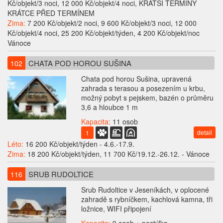
Kč/objekt/3 noci, 12 000 Kč/objekt/4 noci, KRATŠÍ TERMÍNY
KRÁTCE PŘED TERMÍNEM
Zima:
7 200 Kč/objekt/2 noci, 9 600 Kč/objekt/3 noci, 12 000
Kč/objekt/4 noci, 25 200 Kč/objekt/týden, 4 200 Kč/objekt/noc
Vánoce
CHATA POD HOROU SUŠINA
102
Chata pod horou Sušina, upravená
zahrada s terasou a posezením u krbu,
možný pobyt s pejskem, bazén o průměru
3,6 a hloubce 1 m
Kapacita:
11 osob
detail
1
Léto:
16 200 Kč/objekt/týden - 4.6.-17.9.
Zima:
18 200 Kč/objekt/týden, 11 700 Kč/19.12.-26.12. - Vánoce
SRUB RUDOLTICE
116
Srub Rudoltice v Jeseníkách, v oplocené
zahradě s rybníčkem, kachlová kamna, tři
ložnice, WIFI připojení