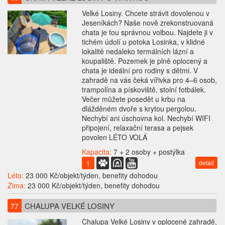
Velké Losiny. Chcete strávit dovolenou v
Jeseníkách? Naše nově zrekonstruovaná
chata je tou správnou volbou. Najdete ji v
tichém údolí u potoka Losinka, v klidné
lokalitě nedaleko termálních lázní a
koupaliště. Pozemek je plně oplocený a
chata je ideální pro rodiny s dětmi. V
zahradě na vás čeká vířivka pro 4–6 osob,
trampolína a pískoviště, stolní fotbálek.
Večer můžete posedět u krbu na
dlážděném dvoře s krytou pergolou.
Nechybí ani úschovna kol. Nechybí WIFI
připojení, relaxační terasa a pejsek
povolen LÉTO VOLÁ
Kapacita:
7 + 2 osoby + postýlka
detail
1
Léto:
23 000 Kč/objekt/týden, benefity dohodou
Zima:
23 000 Kč/objekt/týden, benefity dohodou
CHALUPA VELKÉ LOSINY
77
Chalupa Velké Losiny v oplocené zahradě,