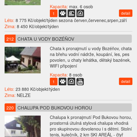
Kapacita:
max. 6 osob
detail
1
Léto:
8 775 Kč/objekt/týden sezona červen,červenec,srpen,září
Zima:
8 450 Kč/objekt/týden
CHATA U VODY BOZÉŇOV
212
Chata k pronajmutí u vody Bozéňov, chata
na břehu vodní nádrže, koupání, les, pes
povolen, u chaty lehátka, dětský bazének,
WIFI připojení
Kapacita:
8 osob
detail
1
Léto:
23 880 Kč/objekt/týden
Zima:
NELZE
CHALUPA POD BUKOVOU HOROU
220
Chalupa k pronajmutí Pod Bukovou horou,
prostorná útulná stylová chalupa vhodná
pro skupinovou dovolenou i s dětmi. Stolní
tenis, kulečník, 2 km SKI AREÁL - čtyř