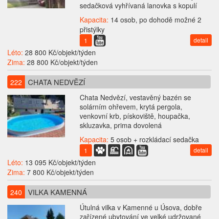
sedačková vyhřívaná lanovka s kopulí
Kapacita:
14 osob, po dohodě možné 2
přistýlky
detail
1
Léto:
28 800 Kč/objekt/týden
Zima:
28 800 Kč/objekt/týden
CHATA NEDVĚZÍ
222
Chata Nedvězí, vestavěný bazén se
solárním ohřevem, krytá pergola,
venkovní krb, pískoviště, houpačka,
skluzavka, prima dovolená
Kapacita:
5 osob + rozkládací sedačka
detail
1
Léto:
13 095 Kč/objekt/týden
Zima:
7 800 Kč/objekt/týden
VILKA KAMENNÁ
240
Útulná vilka v Kamenné u Úsova, dobře
zařízené ubytování ve velké udržované