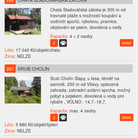
286
Chata Sladovářská zátoka je 300 m od
travnaté pláže s možností koupání a
vodních sportů, rybolovu, pramice,
ubytování se psem, dovolená u vody
Kapacita:
4 + 2 osoby
detail
2
Léto:
17 040 Kč/objekt/chatu
Zima:
NELZE
SRUB CHOLÍN
287
Srub Cholín Slapy, u lesa, téměř na
samotě, 250 m od Vltavy, oplocená
zahrada, zahradní solární sprcha, možný
pobyt s pejskem, dovolená u vody pro
rybáře , VOLNO : 14.7.-18.7.
Kapacita:
max. 4 osoby
detail
2
Léto:
5 880 Kč/objekt/týden
Zima:
NELZE