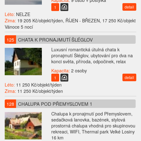
Kapacita:
9 osob + postýlka
detail
1
Léto:
NELZE
Zima:
19 205 Kč/objekt/týden, ŘÍJEN - BŘEZEN, 17 250 Kč/objekt
Vánoce 5 nocí
CHATA K PRONAJMUTÍ ŠLÉGLOV
125
Luxusní romantická útulná chata k
pronajmutí Šléglov, ubytování pro dva na
konci světa, příroda, odpočinek, relax
Kapacita:
2 osoby
detail
1
Léto:
11 250 Kč/objekt/týden
Zima:
11 250 Kč/objekt/týden
CHALUPA POD PŘEMYSLOVEM 1
128
Chalupa k pronajmutí pod Přemyslovem,
sedačková lanovka, bazének, stylová
prostorná chalupa vhodná pro skupinovou
rekreaci, WIFI, Thermal park Velké Losiny
16 km