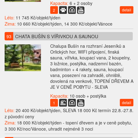
Kapacita:
6 + 2 osoby
detail
2
Léto:
11 745 Kč/objekt/týden
Zima:
10 660 Kč/objekt/týden, 14 300 Kč/objekt/Vánoce
CHATA BUŠÍN S VÍŘIVKOU A SAUNOU
93
Chalupa Bušín na rozhraní Jeseníků a
Orlických hor, WIFI připojení, finská
sauna, vířivka, koupací vana, 2 koupelny,
3 ložnice, postýlka, nadzemní bazén,
badminton + 4 rakety, sauna, koupací
vana, posezení na zahradě, ohniště,
dovolená na venkově, TOPENÍ DŘEVEM A
JE V CENĚ POBYTU - SLEVA
Kapacita:
10 osob + postýlka
detail
1
Léto:
20 400 Kč/objekt/týden, SLEVA 18 000 Kč termín 22.8.-27.8.
z původní ceny
Zima:
18 000 Kč/objekt/týden - topení dřevem a je v ceně pobytu,
3 300 Kč/noc/Vánoce, uhradit nejméně 3 noci