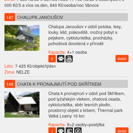
000 Kč/5 a více os.den, 840 Kč/osoba/noc Vánoce
CHALUPA JANOUŠOV
147
Chalupa Janoušov v údolí potoka, lesy,
louky, klid, pískoviště, možný pobyt s
pejskem, cykloturistika, procházky,
pohodová dovolená v přírodě
Kapacita:
4+1 osoba
detail
2
Léto:
7 425 Kč/objekt/týden
Zima:
NELZE
CHATA K PRONAJMUTÍ POD SKŘÍTKEM
148
Chata k pronajmutí v údolí pod Skřítkem,
pod lyžařským vlekem, chatová osada,
cykloturistika, sběr lesních plodin,
prostorný objekt s krbem, Thermal park
Velké Losiny 16 km
Kapacita:
8+2 osoby+postýlka
detail
1