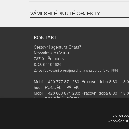
VÁMI SHLÉDNUTÉ OBJEKTY
KONTAKT
Cestovní agentura Chatař
Nezvalova 81/2069
787 01 Šumperk
IČO: 64104826
Zprostředkování pronájmu chat a chalup od roku 1996.
Mobil: +420 777 871 280: Pracovní doba 8.30 - 18.
hodin PONDĚLÍ - PÁTEK
Mobil: +420 603 871 280: Pracovní doba 8.30 - 18.
hodin PONDĚLÍ - PÁTEK
E-mail:
info@chatar.cz
Tyto webov
www.chatyachalupy-chatar.cz
webových st
O nás
·
Ochrana osobních údajů