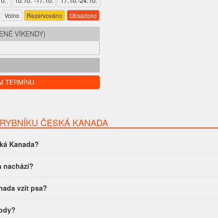
10.
10.10. -17.10.
17.10.-24.10.
Volno
Rezervováno
Obsazeno
NÉ VÍKENDY)
M TERMÍNU
 RYBNÍKU ČESKÁ KANADA
eská Kanada?
a nachází?
nada vzít psa?
vody?