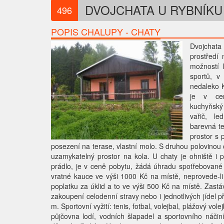
DVOJCHATA U RYBNÍKU
496
POPIS CHALUPY - CHATY
Dvojchat
prostředí
možností 
sportů, v
nedaleko K
je v cen
kuchyňsk
vařič, le
barevná tel
prostor s
posezení na terase, vlastní molo. S druhou polovinou
uzamykatelný prostor na kola. U chaty je ohniště i p
prádlo, je v ceně pobytu, žádá úhradu spotřebované 
vratné kauce ve výši 1000 Kč na místě, neprovede-li 
poplatku za úklid a to ve výši 500 Kč na místě. Za
zakoupení celodenní stravy nebo i jednotlivých jídel p
m. Sportovní vyžití: tenis, fotbal, volejbal, plážový volej
půjčovna lodí, vodních šlapadel a sportovního náčin