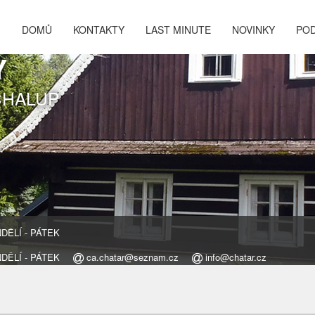
DOMŮ
KONTAKTY
LAST MINUTE
NOVINKY
PO
Y
CHALUP
ONDĚLÍ - PÁTEK
ONDĚLÍ - PÁTEK
ca.chatar@seznam.cz
info@chatar.cz