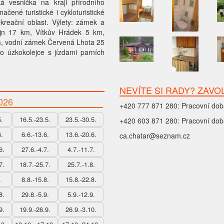
á vesnička na kraji přírodního
čené turistické i cykloturistické
ekreační oblast. Výlety: zámek a
jn 17 km, Vítkův Hrádek 5 km,
m, vodní zámek Červená Lhota 25
po úzkokolejce s jízdami parních
NEVÍTE SI RADY? ZAVO
026
+420 777 871 280: Pracovní dob
5.
16.5.-23.5.
23.5.-30.5.
+420 603 871 280: Pracovní dob
6.
6.6.-13.6.
13.6.-20.6.
ca.chatar@seznam.cz
6.
27.6.-4.7.
4.7.-11.7.
7.
18.7.-25.7.
25.7.-1.8.
.
8.8.-15.8.
15.8.-22.8.
8.
29.8.-5.9.
5.9.-12.9.
9.
19.9.-26.9.
26.9.-3.10.