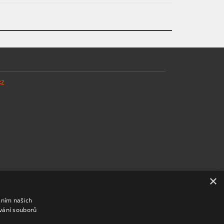
cz
×
áním našich
vání souborů