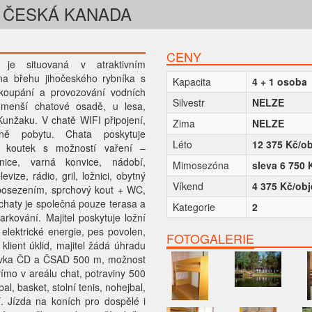
 ČESKÁ KANADA
CENY
a je situovaná v atraktivním
 na břehu jihočeského rybníka s
Kapacita
4 + 1 osoba
koupání a provozování vodních
Silvestr
NELZE
 menší chatové osadě, u lesa,
unžaku. V chatě WIFI připojení,
Zima
NELZE
ě pobytu. Chata poskytuje
Léto
12 375 Kč/ob
ý koutek s možností vaření –
dnice, varná konvice, nádobí,
Mimosezóna
sleva 6 750 
evize, rádio, gril, ložnici, obytný
Víkend
4 375 Kč/obj
 posezením, sprchový kout + WC,
 chaty je společná pouze terasa a
Kategorie
2
arkování. Majitel poskytuje ložní
elektrické energie, pes povolen,
FOTOGALERIE
klient úklid, majitel žádá úhradu
stávka ČD a ČSAD 500 m, možnost
římo v areálu chat, potraviny 500
bal, basket, stolní tenis, nohejbal,
í. Jízda na koních pro dospělé i