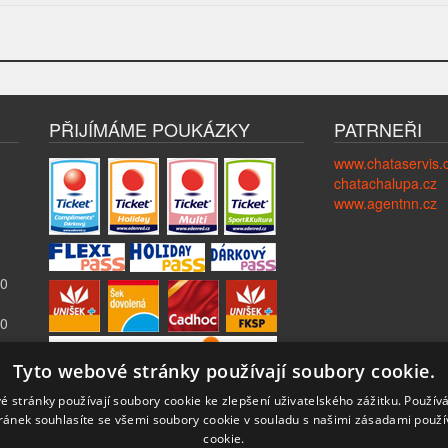
PŘIJÍMÁME POUKÁZKY
PATRNEŘI
www.chataservis.
chatachalupa.cz
www.agentnn.cz
00
00
Tyto webové stránky používají soubory cookie.
é stránky používají soubory cookie ke zlepšení uživatelského zážitku. Použív
ránek souhlasíte se všemi soubory cookie v souladu s našimi zásadami použí
cookie.