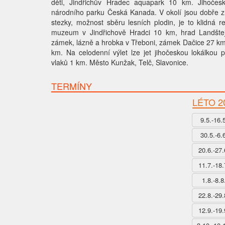
děti, Jindřichův Hradec aquapark 10 km. Jihočesk
národního parku Česká Kanada. V okolí jsou dobře zna
stezky, možnost sběru lesních plodin, je to klidná r
muzeum v Jindřichově Hradci 10 km, hrad Landšte
zámek, lázně a hrobka v Třeboni, zámek Dačice 27 k
km. Na celodenní výlet lze jet jihočeskou lokálkou 
vlaků 1 km. Město Kunžak, Telč, Slavonice.
TERMÍNY
LÉTO 2
9.5.-16.
30.5.-6.
20.6.-27.
11.7.-18.
1.8.-8.8
22.8.-29.
12.9.-19.