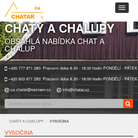
Toggle
navigati
CHATY A CHALUPY
OBSÁHLÁ NABÍDKA CHAT A
CHALUP
+420 777 871 280: Pracovní doba 8.30 - 18.00 hodin PONDĚLÍ - PÁTEK
+420 603 871 280: Pracovní doba 8.30 - 18.00 hodin PONDĚLÍ - PÁTEK
ca.chatar@seznam.cz
info@chatar.cz
CHATY A CHALUPY
VYSOČINA
VYSOČINA