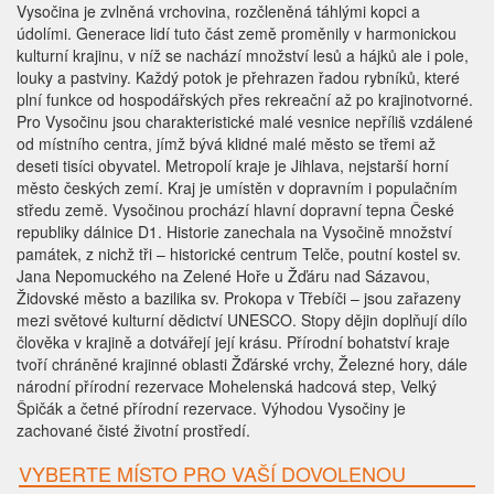
Vysočina je zvlněná vrchovina, rozčleněná táhlými kopci a
údolími. Generace lidí tuto část země proměnily v harmonickou
kulturní krajinu, v níž se nachází množství lesů a hájků ale i pole,
louky a pastviny. Každý potok je přehrazen řadou rybníků, které
plní funkce od hospodářských přes rekreační až po krajinotvorné.
Pro Vysočinu jsou charakteristické malé vesnice nepříliš vzdálené
od místního centra, jímž bývá klidné malé město se třemi až
deseti tisíci obyvatel. Metropolí kraje je Jihlava, nejstarší horní
město českých zemí. Kraj je umístěn v dopravním i populačním
středu země. Vysočinou prochází hlavní dopravní tepna České
republiky dálnice D1. Historie zanechala na Vysočině množství
památek, z nichž tři – historické centrum Telče, poutní kostel sv.
Jana Nepomuckého na Zelené Hoře u Žďáru nad Sázavou,
Židovské město a bazilika sv. Prokopa v Třebíči – jsou zařazeny
mezi světové kulturní dědictví UNESCO. Stopy dějin doplňují dílo
člověka v krajině a dotvářejí její krásu. Přírodní bohatství kraje
tvoří chráněné krajinné oblasti Žďárské vrchy, Železné hory, dále
národní přírodní rezervace Mohelenská hadcová step, Velký
Špičák a četné přírodní rezervace. Výhodou Vysočiny je
zachované čisté životní prostředí.
VYBERTE MÍSTO PRO VAŠÍ DOVOLENOU