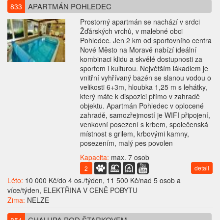
APARTMÁN POHLEDEC
833
Prostorný apartmán se nachází v srdci
Žďárských vrchů, v malebné obci
Pohledec. Jen 2 km od sportovního centra
Nové Město na Moravě nabízí ideální
kombinaci klidu a skvělé dostupnosti za
sportem i kulturou. Největším lákadlem je
vnitřní vyhřívaný bazén se slanou vodou o
velikosti 6+3m, hloubka 1,25 m s lehátky,
který máte k dispozici přímo v zahradě
objektu. Apartmán Pohledec v oplocené
zahradě, samozřejmostí je WIFI připojení,
venkovní posezení s krbem, společenská
místnost s grilem, krbovými kamny,
posezením, malý pes povolen
Kapacita:
max. 7 osob
detail
2
Léto:
10 000 Kč/do 4 os./týden, 11 500 Kč/nad 5 osob a
více/týden, ELEKTŘINA V CENĚ POBYTU
Zima:
NELZE
CHALUPA POD ŠTARKOVEM