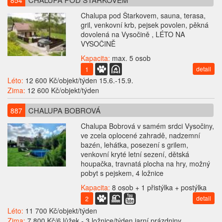
854
Chalupa pod Štarkovem, sauna, terasa,
gril, venkovní krb, pejsek povolen, pěkná
dovolená na Vysočině , LÉTO NA
VYSOČINĚ
Kapacita:
max. 5 osob
detail
1
Léto:
12 600 Kč/objekt/týden 15.6.-15.9.
Zima:
12 600 Kč/objekt/týden
CHALUPA BOBROVÁ
887
Chalupa Bobrová v samém srdci Vysočiny,
ve zcela oplocené zahradě, nadzemní
bazén, lehátka, posezení s grilem,
venkovní kryté letní sezení, dětská
houpačka, travnatá plocha na hry, možný
pobyt s pejskem, 4 ložnice
Kapacita:
8 osob + 1 přistýlka + postýlka
detail
2
Léto:
11 700 Kč/objekt/týden
Zima:
7 800 Kč/6 lůžek - 3 ložnice/týden jarní prázdniny