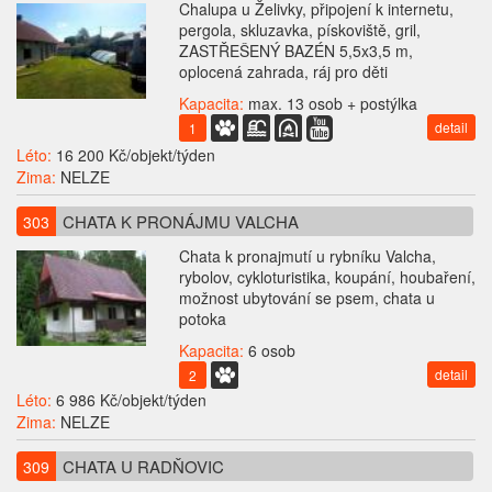
Chalupa u Želivky, připojení k internetu,
pergola, skluzavka, pískoviště, gril,
ZASTŘEŠENÝ BAZÉN 5,5x3,5 m,
oplocená zahrada, ráj pro děti
Kapacita:
max. 13 osob + postýlka
detail
1
Léto:
16 200 Kč/objekt/týden
Zima:
NELZE
CHATA K PRONÁJMU VALCHA
303
Chata k pronajmutí u rybníku Valcha,
rybolov, cykloturistika, koupání, houbaření,
možnost ubytování se psem, chata u
potoka
Kapacita:
6 osob
detail
2
Léto:
6 986 Kč/objekt/týden
Zima:
NELZE
CHATA U RADŇOVIC
309