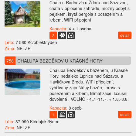
Chata u Radňovic u Žďáru nad Sázavou,
chata v oplocené zahradě, možný pobyt s
pejskem, krytá pergola s posezením a
krbem, WIFI připojení
Kapacita:
4 + 1 osoba
detail
2
Léto:
7 560 Kč/objekt/týden
Zima:
NELZE
CHALUPA BEZDĚKOV U KRÁSNÉ HORY
758
Chalupa Bezděkov s bazénem, u Krásné
Hory, nedaleko Lipnice nad Sázavou a
Havlíčkova Brodu, WIFI připojení,
vyhřívaný zapuštěný bazén, terasa s
posezením a krbem, klimatizace, luxusní
dovolená , VOLNO - 4.7.-11.7. + 1.8.-8.8.
Kapacita:
8 osob
detail
1
Léto:
37 990 Kč/objekt/týden
Zima:
NELZE