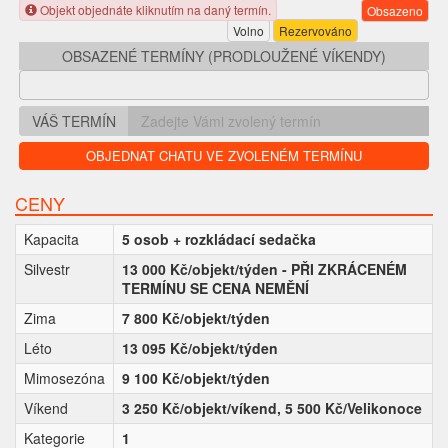
Objekt objednáte kliknutím na daný termín.
Obsazeno
Volno
Rezervováno
OBSAZENÉ TERMÍNY (PRODLOUŽENÉ VÍKENDY)
VÁŠ TERMÍN
OBJEDNAT CHATU VE ZVOLENÉM TERMÍNU
CENY
Kapacita
5 osob + rozkládací sedačka
Silvestr
13 000 Kč/objekt/týden - PŘI ZKRÁCENÉM
TERMÍNU SE CENA NEMĚNÍ
Zima
7 800 Kč/objekt/týden
Léto
13 095 Kč/objekt/týden
Mimosezóna
9 100 Kč/objekt/týden
Víkend
3 250 Kč/objekt/víkend, 5 500 Kč/Velikonoce
Kategorie
1