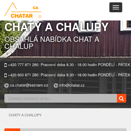
Toggle
navigati
CHATY A CHALUPY
OBSÁHLÁ NABÍDKA CHAT A
CHALUP
+420 777 871 280: Pracovní doba 8.30 - 18.00 hodin PONDĚLÍ - PÁTEK
+420 603 871 280: Pracovní doba 8.30 - 18.00 hodin PONDĚLÍ - PÁTEK
ca.chatar@seznam.cz
info@chatar.cz
CHATY A CHALUPY