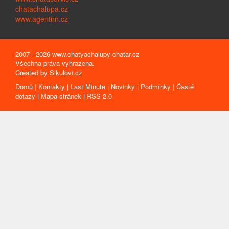
chatachalupa.cz
www.agentnn.cz
2007 - 2026 www.chatyachalupy-chatar.cz
Všechna práva vyhrazena.
Created by
Sikulovi.cz
Domů
|
Kontakty
|
Last Minute
|
Novinky
|
Podmínky
|
Časté
dotazy
|
Mapa stránek
|
RSS 2.0