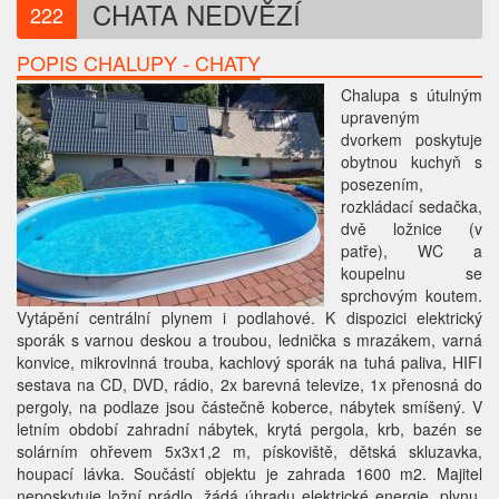
CHATA NEDVĚZÍ
222
POPIS CHALUPY - CHATY
Chalupa s útulným
upraveným
dvorkem poskytuje
obytnou kuchyň s
posezením,
rozkládací sedačka,
dvě ložnice (v
patře), WC a
koupelnu se
sprchovým koutem.
Vytápění centrální plynem i podlahové. K dispozici elektrický
sporák s varnou deskou a troubou, lednička s mrazákem, varná
konvice, mikrovlnná trouba, kachlový sporák na tuhá paliva, HIFI
sestava na CD, DVD, rádio, 2x barevná televize, 1x přenosná do
pergoly, na podlaze jsou částečně koberce, nábytek smíšený. V
letním období zahradní nábytek, krytá pergola, krb, bazén se
solárním ohřevem 5x3x1,2 m, pískoviště, dětská skluzavka,
houpací lávka. Součástí objektu je zahrada 1600 m2. Majitel
neposkytuje ložní prádlo, žádá úhradu elektrické energie, plynu,