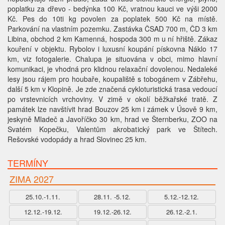
poplatku za dřevo - bedýnka 100 Kč, vratnou kauci ve výši 2000
Kč. Pes do 10ti kg povolen za poplatek 500 Kč na místě.
Parkování na vlastním pozemku. Zastávka ČSAD 700 m, ČD 3 km
Libina, obchod 2 km Kamenná, hospoda 300 m u ní hřiště. Zákaz
kouření v objektu. Rybolov i luxusní koupání pískovna Náklo 17
km, viz fotogalerie. Chalupa je situována v obci, mimo hlavní
komunikaci, je vhodná pro klidnou relaxační dovolenou. Nedaleké
lesy jsou rájem pro houbaře, koupaliště s tobogánem v Zábřehu,
další 5 km v Klopině. Je zde značená cykloturistická trasa vedoucí
po vrstevnicích vrchoviny. V zimě v okolí běžkařské tratě. Z
památek lze navštívit hrad Bouzov 25 km i zámek v Úsově 9 km,
jeskyně Mladeč a Javoříčko 30 km, hrad ve Šternberku, ZOO na
Svatém Kopečku, Valentům akrobatický park ve Štítech.
Rešovské vodopády a hrad Slovinec 25 km.
TERMÍNY
ZIMA 2027
25.10.-1.11.
28.11. -5.12.
5.12.-12.12.
12.12.-19.12.
19.12.-26.12.
26.12.-2.1.