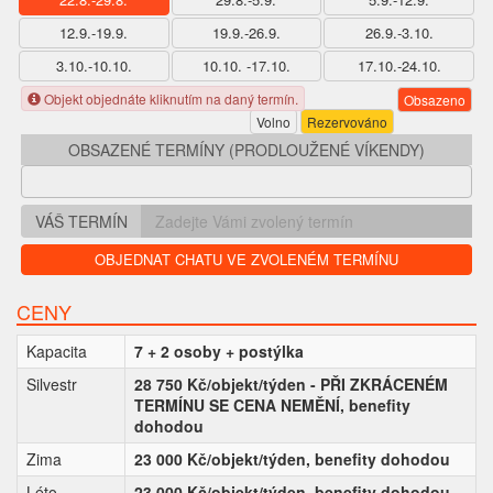
12.9.-19.9.
19.9.-26.9.
26.9.-3.10.
3.10.-10.10.
10.10. -17.10.
17.10.-24.10.
Objekt objednáte kliknutím na daný termín.
Obsazeno
Volno
Rezervováno
OBSAZENÉ TERMÍNY (PRODLOUŽENÉ VÍKENDY)
VÁŠ TERMÍN
OBJEDNAT CHATU VE ZVOLENÉM TERMÍNU
CENY
Kapacita
7 + 2 osoby + postýlka
Silvestr
28 750 Kč/objekt/týden - PŘI ZKRÁCENÉM
TERMÍNU SE CENA NEMĚNÍ, benefity
dohodou
Zima
23 000 Kč/objekt/týden, benefity dohodou
Léto
23 000 Kč/objekt/týden, benefity dohodou