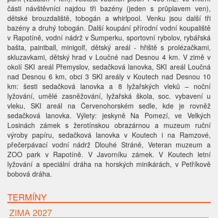
části návštěvníci najdou tři bazény (jeden s průplavem ven),
dětské brouzdaliště, tobogán a whirlpool. Venku jsou další tři
bazény a druhý tobogán. Další koupání přírodní vodní koupaliště
v Rapotíně, vodní nádrž v Šumperku, sportovní rybolov, rybářská
bašta, paintball, minigolf, dětský areál - hřiště s prolézačkami,
skluzavkami, dětský hrad v Loučné nad Desnou 4 km. V zimě v
okolí SKI areál Přemyslov, sedačková lanovka, SKI areál Loučná
nad Desnou 6 km, obci 3 SKI areály v Koutech nad Desnou 10
km: šesti sedačková lanovka a 8 lyžařských vleků – noční
lyžování, umělé zasněžování, lyžařská škola, soc. vybavení u
vleku, SKI areál na Červenohorském sedle, kde je rovněž
sedačková lanovka. Výlety: jeskyně Na Pomezí, ve Velkých
Losinách zámek s žerotínskou obrazárnou a muzeum ruční
výroby papíru, sedačková lanovka v Koutech i na Ramzové,
přečerpávací vodní nádrž Dlouhé Stráně, Veteran muzeum a
ZOO park v Rapotíně. V Javorníku zámek. V Koutech letní
lyžování a speciální dráha na horských minikárách, v Petříkově
bobová dráha.
TERMÍNY
ZIMA 2027