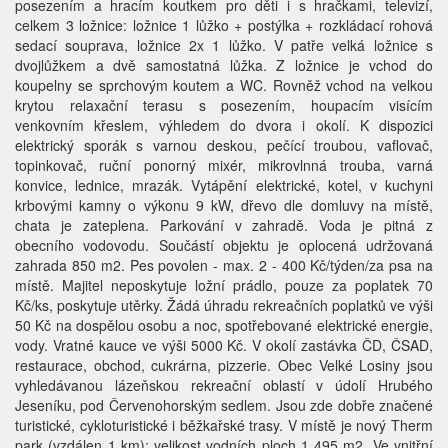
posezením a hracím koutkem pro děti i s hračkami, televizí,
celkem 3 ložnice: ložnice 1 lůžko + postýlka + rozkládací rohová
sedací souprava, ložnice 2x 1 lůžko. V patře velká ložnice s
dvojlůžkem a dvě samostatná lůžka. Z ložnice je vchod do
koupelny se sprchovým koutem a WC. Rovněž vchod na velkou
krytou relaxační terasu s posezením, houpacím visícím
venkovním křeslem, výhledem do dvora i okolí. K dispozici
elektrický sporák s varnou deskou, pečící troubou, vaflovač,
topinkovač, ruční ponorný mixér, mikrovlnná trouba, varná
konvice, lednice, mrazák. Vytápění elektrické, kotel, v kuchyni
krbovými kamny o výkonu 9 kW, dřevo dle domluvy na místě,
chata je zateplena. Parkování v zahradě. Voda je pitná z
obecního vodovodu. Součástí objektu je oplocená udržovaná
zahrada 850 m2. Pes povolen - max. 2 - 400 Kč/týden/za psa na
místě. Majitel neposkytuje ložní prádlo, pouze za poplatek 70
Kč/ks, poskytuje utěrky. Žádá úhradu rekreačních poplatků ve výši
50 Kč na dospělou osobu a noc, spotřebované elektrické energie,
vody. Vratné kauce ve výši 5000 Kč. V okolí zastávka ČD, ČSAD,
restaurace, obchod, cukrárna, pizzerie. Obec Velké Losiny jsou
vyhledávanou lázeňskou rekreační oblastí v údolí Hrubého
Jeseníku, pod Červenohorským sedlem. Jsou zde dobře značené
turistické, cykloturistické i běžkařské trasy. V místě je nový Therm
park (vzdálen 1 km): velikost vodních ploch 1 495 m2. Ve vnitřní