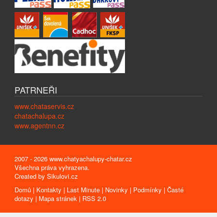
PATRNEŘI
www.chataservis.cz
chatachalupa.cz
www.agentnn.cz
2007 - 2026 www.chatyachalupy-chatar.cz
Všechna práva vyhrazena.
Created by
Sikulovi.cz
Domů
|
Kontakty
|
Last Minute
|
Novinky
|
Podmínky
|
Časté
dotazy
|
Mapa stránek
|
RSS 2.0