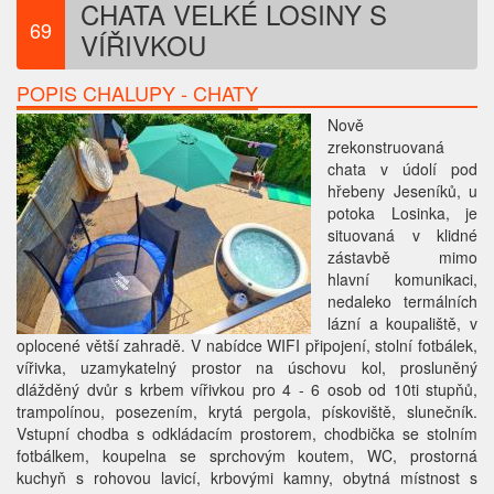
CHATA VELKÉ LOSINY S
69
VÍŘIVKOU
POPIS CHALUPY - CHATY
Nově
zrekonstruovaná
chata v údolí pod
hřebeny Jeseníků, u
potoka Losinka, je
situovaná v klidné
zástavbě mimo
hlavní komunikaci,
nedaleko termálních
lázní a koupaliště, v
oplocené větší zahradě. V nabídce WIFI připojení, stolní fotbálek,
vířivka, uzamykatelný prostor na úschovu kol, prosluněný
dlážděný dvůr s krbem vířivkou pro 4 - 6 osob od 10ti stupňů,
trampolínou, posezením, krytá pergola, pískoviště, slunečník.
Vstupní chodba s odkládacím prostorem, chodbička se stolním
fotbálkem, koupelna se sprchovým koutem, WC, prostorná
kuchyň s rohovou lavicí, krbovými kamny, obytná místnost s