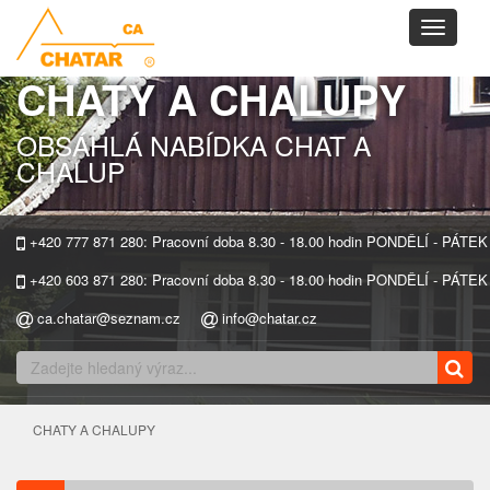
Toggle
navigati
CHATY A CHALUPY
OBSÁHLÁ NABÍDKA CHAT A
CHALUP
+420 777 871 280: Pracovní doba 8.30 - 18.00 hodin PONDĚLÍ - PÁTEK
+420 603 871 280: Pracovní doba 8.30 - 18.00 hodin PONDĚLÍ - PÁTEK
ca.chatar@seznam.cz
info@chatar.cz
CHATY A CHALUPY