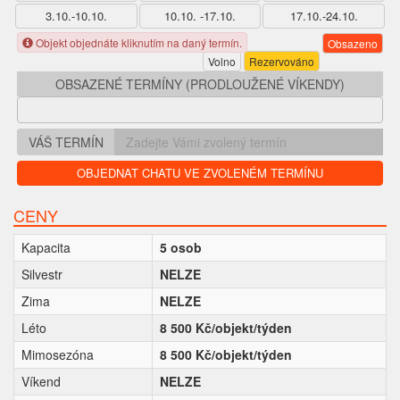
3.10.-10.10.
10.10. -17.10.
17.10.-24.10.
Objekt objednáte kliknutím na daný termín.
Obsazeno
Volno
Rezervováno
OBSAZENÉ TERMÍNY (PRODLOUŽENÉ VÍKENDY)
VÁŠ TERMÍN
OBJEDNAT CHATU VE ZVOLENÉM TERMÍNU
CENY
Kapacita
5 osob
Silvestr
NELZE
Zima
NELZE
Léto
8 500 Kč/objekt/týden
Mimosezóna
8 500 Kč/objekt/týden
Víkend
NELZE