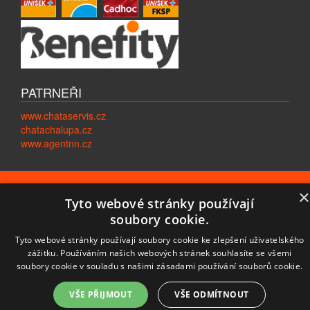
PATRNEŘI
www.chataservis.cz
chatachalupa.cz
www.agentnn.cz
2007 - 2026 www.chatyachalupy-chatar.cz
×
Tyto webové stránky používají
Všechna práva vyhrazena.
Created by
Sikulovi.cz
soubory cookie.
Domů
|
Kontakty
|
Last Minute
|
Novinky
|
Podmínky
|
Časté
Tyto webové stránky používají soubory cookie ke zlepšení uživatelského
dotazy
|
Mapa stránek
|
RSS 2.0
zážitku. Používáním našich webových stránek souhlasíte se všemi
soubory cookie v souladu s našimi zásadami používání souborů cookie.
VŠE PŘIJMOUT
VŠE ODMÍTNOUT