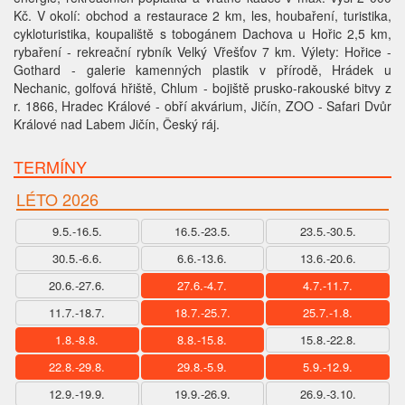
Kč. V okolí: obchod a restaurace 2 km, les, houbaření, turistika,
cykloturistika, koupaliště s tobogánem Dachova u Hořic 2,5 km,
rybaření - rekreační rybník Velký Vřešťov 7 km. Výlety: Hořice -
Gothard - galerie kamenných plastik v přírodě, Hrádek u
Nechanic, golfová hřiště, Chlum - bojiště prusko-rakouské bitvy z
r. 1866, Hradec Králové - obří akvárium, Jičín, ZOO - Safari Dvůr
Králové nad Labem Jičín, Český ráj.
TERMÍNY
LÉTO 2026
9.5.-16.5.
16.5.-23.5.
23.5.-30.5.
30.5.-6.6.
6.6.-13.6.
13.6.-20.6.
20.6.-27.6.
27.6.-4.7.
4.7.-11.7.
11.7.-18.7.
18.7.-25.7.
25.7.-1.8.
1.8.-8.8.
8.8.-15.8.
15.8.-22.8.
22.8.-29.8.
29.8.-5.9.
5.9.-12.9.
12.9.-19.9.
19.9.-26.9.
26.9.-3.10.