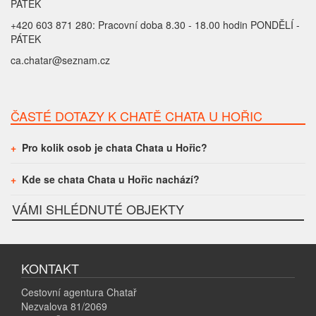
PÁTEK
+420 603 871 280: Pracovní doba 8.30 - 18.00 hodin PONDĚLÍ -
PÁTEK
ca.chatar@seznam.cz
ČASTÉ DOTAZY K CHATĚ CHATA U HOŘIC
Pro kolik osob je chata Chata u Hořic?
Kde se chata Chata u Hořic nachází?
VÁMI SHLÉDNUTÉ OBJEKTY
KONTAKT
Cestovní agentura Chatař
Nezvalova 81/2069