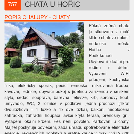
CHATA U HOŘIC
757
POPIS CHALUPY - CHATY
Pěkná zděná chata
je situovaná v malé
klidné chatové oblasti
nedaleko města
Hořice v
Podkrkonoší.
Ubytování ideální pro
rodinu s dětmi.
Vybavení: WIFI
připojení, kuchyňská
linka, elektrický sporák, pečící remoska, mikrovlnná trouba,
kávovar, lednice, obývací pokoj s jídelnou zařízenou v selském
stylu, sedací souprava, barevná televize, krb, sprchový kout,
umyvadlo, WC, 2 ložnice v podkroví, jedna průchozí (1krát
dvoulůžková + 1 lůžko a 1x dvě lůžka), balkón, neoplocená
zahrádka, zahradní houpací lavice krytá terasa, přenosný gril.
Vytápění lokální krbem. Pes není povolen. Parkování u chaty.
Majitel poskytuje povlečení, žádá úhradu spotřebované elektrické
energie, rekreačních poplatků a vratné kauce v max. výši 2 000