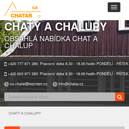
Toggle
navigati
CHATY A CHALUPY
OBSÁHLÁ NABÍDKA CHAT A
CHALUP
+420 777 871 280: Pracovní doba 8.30 - 18.00 hodin PONDĚLÍ - PÁTEK
+420 603 871 280: Pracovní doba 8.30 - 18.00 hodin PONDĚLÍ - PÁTEK
ca.chatar@seznam.cz
info@chatar.cz
CHATY A CHALUPY