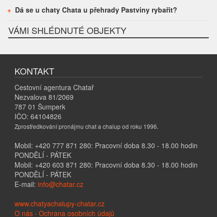
Dá se u chaty Chata u přehrady Pastviny rybařit?
VÁMI SHLÉDNUTÉ OBJEKTY
KONTAKT
Cestovní agentura Chatař
Nezvalova 81/2069
787 01 Šumperk
IČO: 64104826
Zprostředkování pronájmu chat a chalup od roku 1996.
Mobil: +420 777 871 280: Pracovní doba 8.30 - 18.00 hodin
PONDĚLÍ - PÁTEK
Mobil: +420 603 871 280: Pracovní doba 8.30 - 18.00 hodin
PONDĚLÍ - PÁTEK
E-mail:
info@chatar.cz
www.chatyachalupy-chatar.cz
O nás
·
Ochrana osobních údajů