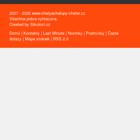
2007 - 2026 www.chatyachalupy-chatar.cz
Všechna práva vyhrazena.
Created by
Sikulovi.cz
Domů
|
Kontakty
|
Last Minute
|
Novinky
|
Podmínky
|
Časté
dotazy
|
Mapa stránek
|
RSS 2.0