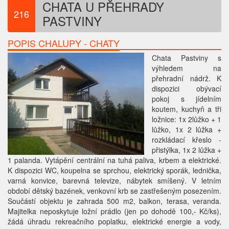
CHATA U PŘEHRADY
216
PASTVINY
POPIS CHALUPY - CHATY
Chata Pastviny s
výhledem na
přehradní nádrž. K
dispozici obývací
pokoj s jídelním
koutem, kuchyň a tři
ložnice: 1x 2lůžko + 1
lůžko, 1x 2 lůžka +
rozkládací křeslo -
přistýlka, 1x 2 lůžka +
1 palanda. Vytápění centrální na tuhá paliva, krbem a elektrické.
K dispozici WC, koupelna se sprchou, elektrický sporák, lednička,
varná konvice, barevná televize, nábytek smíšený. V letním
období dětský bazének, venkovní krb se zastřešeným posezením.
Součástí objektu je zahrada 500 m2, balkon, terasa, veranda.
Majitelka neposkytuje ložní prádlo (jen po dohodě 100,- Kč/ks),
žádá úhradu rekreačního poplatku, elektrické energie a vody,