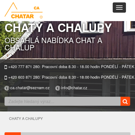
Toggle
navigati
CHATY A CHALUPY
OBSÁHLÁ NABÍDKA CHAT A
CHALUP
+420 777 871 280: Pracovní doba 8.30 - 18.00 hodin PONDĚLÍ - PÁTEK
+420 603 871 280: Pracovní doba 8.30 - 18.00 hodin PONDĚLÍ - PÁTEK
ca.chatar@seznam.cz
info@chatar.cz
CHATY A CHALUPY