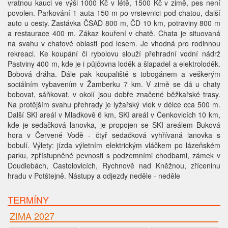
vratnou kauci ve výši 1000 Kč v létě, 1500 Kč v zimě, pes není
povolen. Parkování 1 auta 150 m po vrstevnici pod chatou, další
auto u cesty. Zastávka ČSAD 800 m, ČD 10 km, potraviny 800 m
a restaurace 400 m. Zákaz kouření v chatě. Chata je situovaná
na svahu v chatové oblasti pod lesem. Je vhodná pro rodinnou
rekreaci. Ke koupání či rybolovu slouží přehradní vodní nádrž
Pastviny 400 m, kde je i půjčovna loděk a šlapadel a elektroloděk.
Bobová dráha. Dále pak koupaliště s tobogánem a veškerým
sociálním vybavením v Žamberku 7 km. V zimě se dá u chaty
bobovat, sáňkovat, v okolí jsou dobře značené běžkařské trasy.
Na protějším svahu přehrady je lyžařský vlek v délce cca 500 m.
Další SKI areál v Mladkově 6 km, SKI areál v Čenkovicích 10 km,
kde je sedačková lanovka, je propojen se SKI areálem Buková
hora v Červené Vodě - čtyř sedačková vyhřívaná lanovka s
bobulí. Výlety: jízda výletním elektrickým vláčkem po lázeňském
parku, zpřístupněné pevnosti s podzemními chodbami, zámek v
Doudlebách, Častolovicích, Rychnově nad Kněžnou, zříceninu
hradu v Potštejně. Nástupy a odjezdy neděle - neděle
TERMÍNY
ZIMA 2027