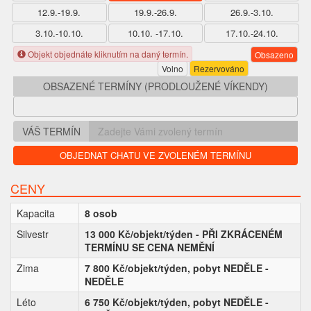
12.9.-19.9.
19.9.-26.9.
26.9.-3.10.
3.10.-10.10.
10.10. -17.10.
17.10.-24.10.
Objekt objednáte kliknutím na daný termín.
Obsazeno
Volno
Rezervováno
OBSAZENÉ TERMÍNY (PRODLOUŽENÉ VÍKENDY)
VÁŠ TERMÍN
OBJEDNAT CHATU VE ZVOLENÉM TERMÍNU
CENY
Kapacita
8 osob
Silvestr
13 000 Kč/objekt/týden - PŘI ZKRÁCENÉM
TERMÍNU SE CENA NEMĚNÍ
Zima
7 800 Kč/objekt/týden, pobyt NEDĚLE -
NEDĚLE
Léto
6 750 Kč/objekt/týden, pobyt NEDĚLE -