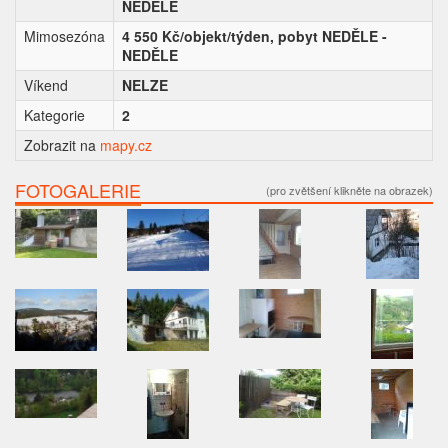
NEDĚLE
Mimosezóna
4 550 Kč/objekt/týden, pobyt NEDĚLE -
NEDĚLE
Víkend
NELZE
Kategorie
2
Zobrazit na
mapy.cz
FOTOGALERIE
(pro zvětšení klikněte na obrazek)