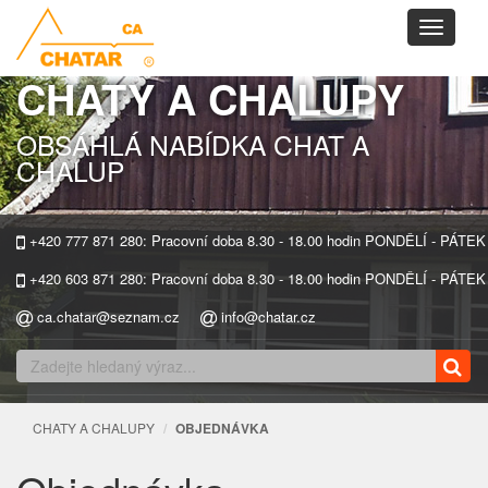
Toggle
navigati
CHATY A CHALUPY
OBSÁHLÁ NABÍDKA CHAT A
CHALUP
+420 777 871 280: Pracovní doba 8.30 - 18.00 hodin PONDĚLÍ - PÁTEK
+420 603 871 280: Pracovní doba 8.30 - 18.00 hodin PONDĚLÍ - PÁTEK
ca.chatar@seznam.cz
info@chatar.cz
CHATY A CHALUPY
OBJEDNÁVKA