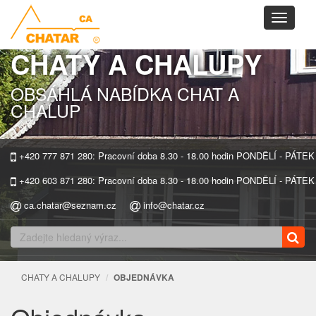
Toggle
navigati
CHATY A CHALUPY
OBSÁHLÁ NABÍDKA CHAT A
CHALUP
+420 777 871 280: Pracovní doba 8.30 - 18.00 hodin PONDĚLÍ - PÁTEK
+420 603 871 280: Pracovní doba 8.30 - 18.00 hodin PONDĚLÍ - PÁTEK
ca.chatar@seznam.cz
info@chatar.cz
CHATY A CHALUPY
OBJEDNÁVKA