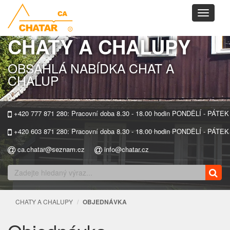
Toggle
navigati
CHATY A CHALUPY
OBSÁHLÁ NABÍDKA CHAT A
CHALUP
+420 777 871 280: Pracovní doba 8.30 - 18.00 hodin PONDĚLÍ - PÁTEK
+420 603 871 280: Pracovní doba 8.30 - 18.00 hodin PONDĚLÍ - PÁTEK
ca.chatar@seznam.cz
info@chatar.cz
CHATY A CHALUPY
OBJEDNÁVKA