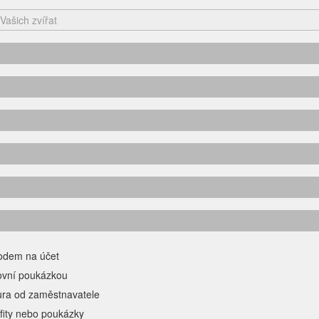
odem na účet
ovní poukázkou
ura od zaměstnavatele
fity nebo poukázky