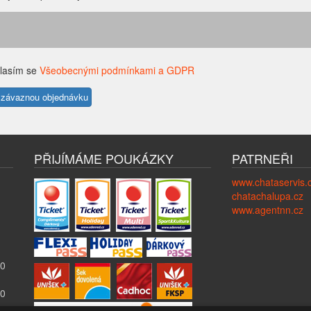
lasím se
Všeobecnými podmínkami a GDPR
PŘIJÍMÁME POUKÁZKY
PATRNEŘI
www.chataservis.
chatachalupa.cz
www.agentnn.cz
00
00