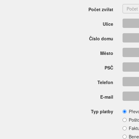
Počet zvířat
Ulice
Číslo domu
Město
PSČ
Telefon
E-mail
Typ platby
Přev
Pošt
Fakt
Bene