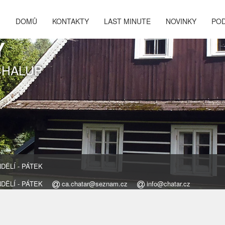
DOMŮ
KONTAKTY
LAST MINUTE
NOVINKY
PO
Y
CHALUP
ONDĚLÍ - PÁTEK
ONDĚLÍ - PÁTEK
ca.chatar@seznam.cz
info@chatar.cz