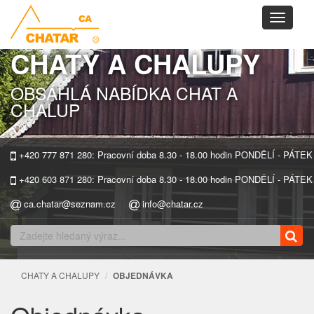
Toggle
navigati
CHATY A CHALUPY
OBSÁHLÁ NABÍDKA CHAT A
CHALUP
+420 777 871 280: Pracovní doba 8.30 - 18.00 hodin PONDĚLÍ - PÁTEK
+420 603 871 280: Pracovní doba 8.30 - 18.00 hodin PONDĚLÍ - PÁTEK
ca.chatar@seznam.cz
info@chatar.cz
CHATY A CHALUPY
OBJEDNÁVKA