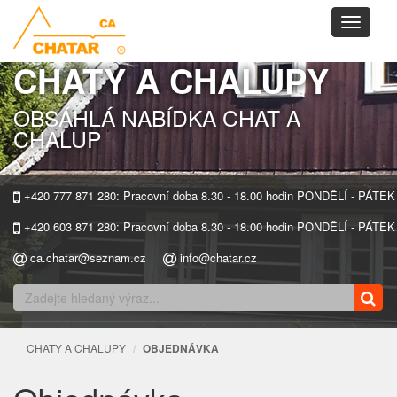
Toggle
navigati
CHATY A CHALUPY
OBSÁHLÁ NABÍDKA CHAT A
CHALUP
+420 777 871 280: Pracovní doba 8.30 - 18.00 hodin PONDĚLÍ - PÁTEK
+420 603 871 280: Pracovní doba 8.30 - 18.00 hodin PONDĚLÍ - PÁTEK
ca.chatar@seznam.cz
info@chatar.cz
CHATY A CHALUPY
OBJEDNÁVKA