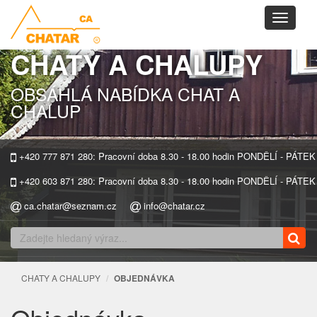
Toggle
navigati
CHATY A CHALUPY
OBSÁHLÁ NABÍDKA CHAT A
CHALUP
+420 777 871 280: Pracovní doba 8.30 - 18.00 hodin PONDĚLÍ - PÁTEK
+420 603 871 280: Pracovní doba 8.30 - 18.00 hodin PONDĚLÍ - PÁTEK
ca.chatar@seznam.cz
info@chatar.cz
CHATY A CHALUPY
OBJEDNÁVKA