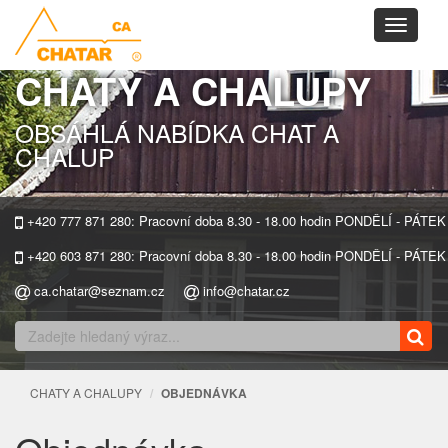
Toggle
navigati
CHATY A CHALUPY
OBSÁHLÁ NABÍDKA CHAT A
CHALUP
+420 777 871 280: Pracovní doba 8.30 - 18.00 hodin PONDĚLÍ - PÁTEK
+420 603 871 280: Pracovní doba 8.30 - 18.00 hodin PONDĚLÍ - PÁTEK
ca.chatar@seznam.cz
info@chatar.cz
CHATY A CHALUPY
OBJEDNÁVKA