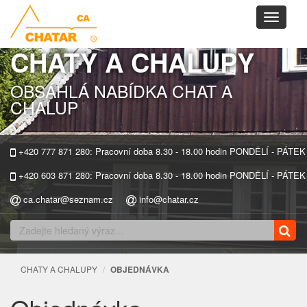
Toggle
navigati
CHATY A CHALUPY
OBSÁHLÁ NABÍDKA CHAT A
CHALUP
+420 777 871 280: Pracovní doba 8.30 - 18.00 hodin PONDĚLÍ - PÁTEK
+420 603 871 280: Pracovní doba 8.30 - 18.00 hodin PONDĚLÍ - PÁTEK
ca.chatar@seznam.cz
info@chatar.cz
CHATY A CHALUPY
OBJEDNÁVKA