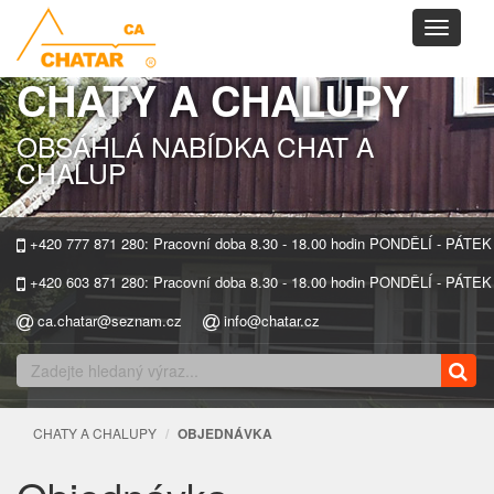
Toggle
navigati
CHATY A CHALUPY
OBSÁHLÁ NABÍDKA CHAT A
CHALUP
+420 777 871 280: Pracovní doba 8.30 - 18.00 hodin PONDĚLÍ - PÁTEK
+420 603 871 280: Pracovní doba 8.30 - 18.00 hodin PONDĚLÍ - PÁTEK
ca.chatar@seznam.cz
info@chatar.cz
CHATY A CHALUPY
OBJEDNÁVKA