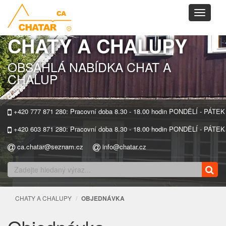
Toggle
navigati
CHATY A CHALUPY
OBSÁHLÁ NABÍDKA CHAT A
CHALUP
+420 777 871 280: Pracovní doba 8.30 - 18.00 hodin PONDĚLÍ - PÁTEK
+420 603 871 280: Pracovní doba 8.30 - 18.00 hodin PONDĚLÍ - PÁTEK
ca.chatar@seznam.cz
info@chatar.cz
CHATY A CHALUPY
OBJEDNÁVKA