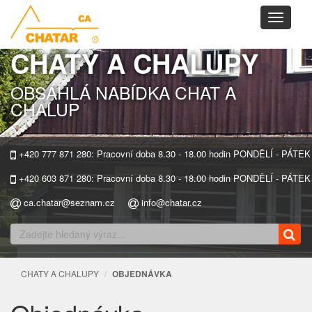
Toggle
navigati
CHATY A CHALUPY
OBSÁHLÁ NABÍDKA CHAT A
CHALUP
+420 777 871 280: Pracovní doba 8.30 - 18.00 hodin PONDĚLÍ - PÁTEK
+420 603 871 280: Pracovní doba 8.30 - 18.00 hodin PONDĚLÍ - PÁTEK
ca.chatar@seznam.cz
info@chatar.cz
CHATY A CHALUPY
OBJEDNÁVKA