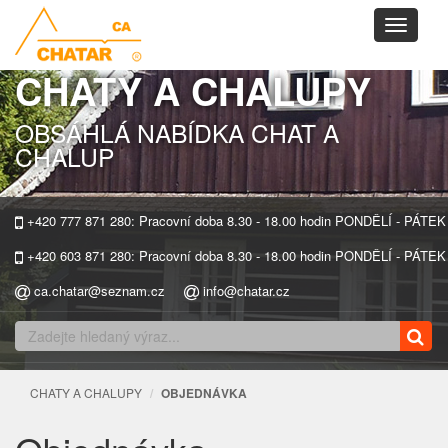
Toggle
navigati
CHATY A CHALUPY
OBSÁHLÁ NABÍDKA CHAT A
CHALUP
+420 777 871 280: Pracovní doba 8.30 - 18.00 hodin PONDĚLÍ - PÁTEK
+420 603 871 280: Pracovní doba 8.30 - 18.00 hodin PONDĚLÍ - PÁTEK
ca.chatar@seznam.cz
info@chatar.cz
CHATY A CHALUPY
OBJEDNÁVKA