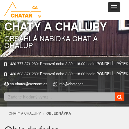
Toggle
navigati
CHATY A CHALUPY
OBSÁHLÁ NABÍDKA CHAT A
CHALUP
+420 777 871 280: Pracovní doba 8.30 - 18.00 hodin PONDĚLÍ - PÁTEK
+420 603 871 280: Pracovní doba 8.30 - 18.00 hodin PONDĚLÍ - PÁTEK
ca.chatar@seznam.cz
info@chatar.cz
CHATY A CHALUPY
OBJEDNÁVKA