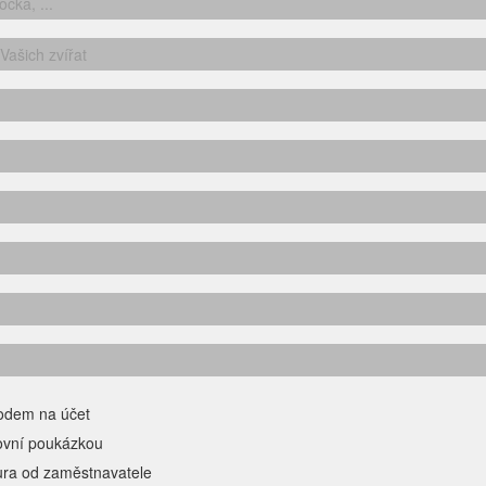
odem na účet
ovní poukázkou
ura od zaměstnavatele