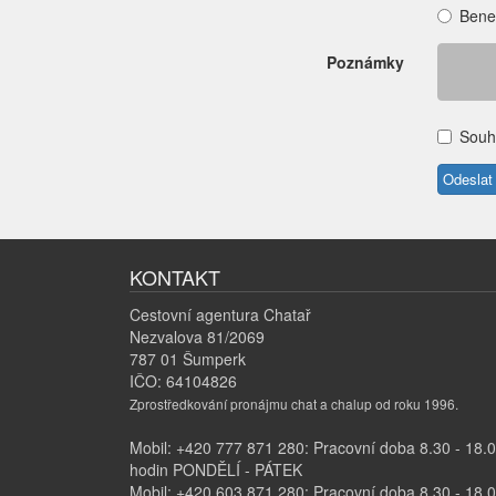
Bene
Poznámky
Souh
KONTAKT
Cestovní agentura Chatař
Nezvalova 81/2069
787 01 Šumperk
IČO: 64104826
Zprostředkování pronájmu chat a chalup od roku 1996.
Mobil: +420 777 871 280: Pracovní doba 8.30 - 18.
hodin PONDĚLÍ - PÁTEK
Mobil: +420 603 871 280: Pracovní doba 8.30 - 18.