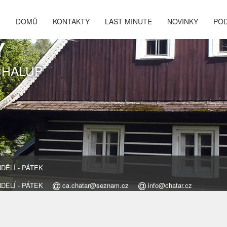
DOMŮ
KONTAKTY
LAST MINUTE
NOVINKY
PO
Y
CHALUP
ONDĚLÍ - PÁTEK
ONDĚLÍ - PÁTEK
ca.chatar@seznam.cz
info@chatar.cz