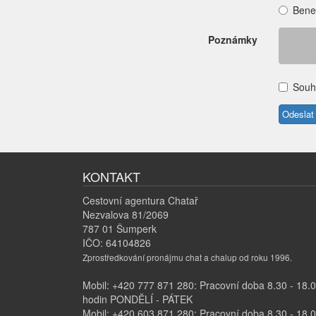
Bene
Poznámky
Souh
KONTAKT
Cestovní agentura Chatař
Nezvalova 81/2069
787 01 Šumperk
IČO: 64104826
Zprostředkování pronájmu chat a chalup od roku 1996.
Mobil: +420 777 871 280: Pracovní doba 8.30 - 18.
hodin PONDĚLÍ - PÁTEK
Mobil: +420 603 871 280: Pracovní doba 8.30 - 18.