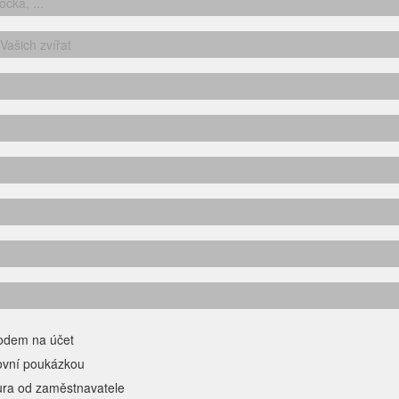
odem na účet
ovní poukázkou
ura od zaměstnavatele