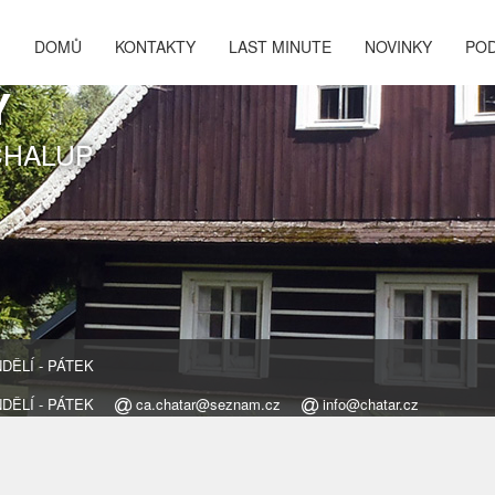
DOMŮ
KONTAKTY
LAST MINUTE
NOVINKY
PO
Y
CHALUP
ONDĚLÍ - PÁTEK
ONDĚLÍ - PÁTEK
ca.chatar@seznam.cz
info@chatar.cz