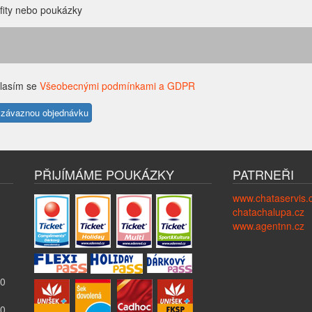
fity nebo poukázky
lasím se
Všeobecnými podmínkami a GDPR
PŘIJÍMÁME POUKÁZKY
PATRNEŘI
www.chataservis.
chatachalupa.cz
www.agentnn.cz
00
00