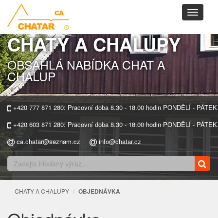
Toggle
navigati
CHATY A CHALUPY
OBSÁHLÁ NABÍDKA CHAT A
CHALUP
+420 777 871 280: Pracovní doba 8.30 - 18.00 hodin PONDĚLÍ - PÁTEK
+420 603 871 280: Pracovní doba 8.30 - 18.00 hodin PONDĚLÍ - PÁTEK
ca.chatar@seznam.cz
info@chatar.cz
CHATY A CHALUPY
OBJEDNÁVKA