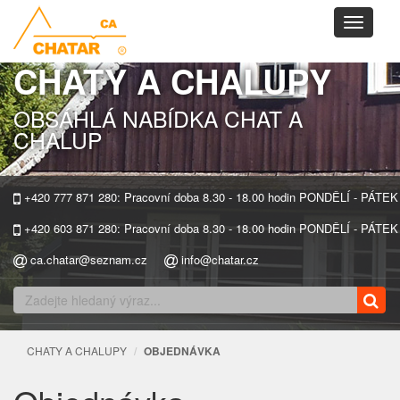
Toggle
navigati
CHATY A CHALUPY
OBSÁHLÁ NABÍDKA CHAT A
CHALUP
+420 777 871 280: Pracovní doba 8.30 - 18.00 hodin PONDĚLÍ - PÁTEK
+420 603 871 280: Pracovní doba 8.30 - 18.00 hodin PONDĚLÍ - PÁTEK
ca.chatar@seznam.cz
info@chatar.cz
CHATY A CHALUPY
OBJEDNÁVKA