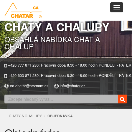
Toggle
navigati
CHATY A CHALUPY
OBSÁHLÁ NABÍDKA CHAT A
CHALUP
+420 777 871 280: Pracovní doba 8.30 - 18.00 hodin PONDĚLÍ - PÁTEK
+420 603 871 280: Pracovní doba 8.30 - 18.00 hodin PONDĚLÍ - PÁTEK
ca.chatar@seznam.cz
info@chatar.cz
CHATY A CHALUPY
OBJEDNÁVKA