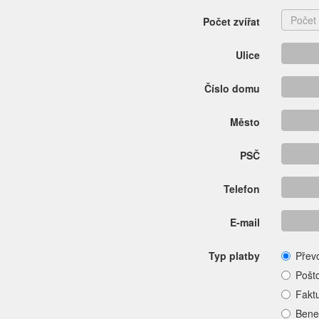
Počet zvířat
Ulice
Číslo domu
Město
PSČ
Telefon
E-mail
Typ platby
Přev
Pošt
Fakt
Bene