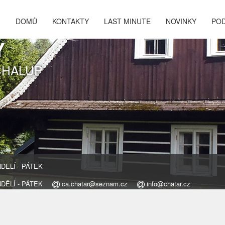
DOMŮ
KONTAKTY
LAST MINUTE
NOVINKY
PO
Y
CHALUP
ONDĚLÍ - PÁTEK
ONDĚLÍ - PÁTEK
ca.chatar@seznam.cz
info@chatar.cz