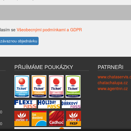
lasím se
Všeobecnými podmínkami a GDPR
PŘIJÍMÁME POUKÁZKY
PATRNEŘI
www.chataservis.
chatachalupa.cz
www.agentnn.cz
00
00