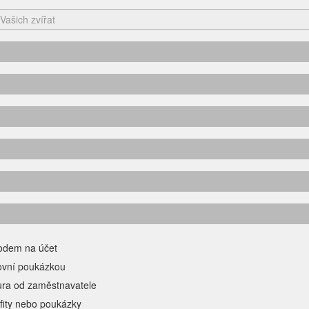
odem na účet
ovní poukázkou
ura od zaměstnavatele
fity nebo poukázky