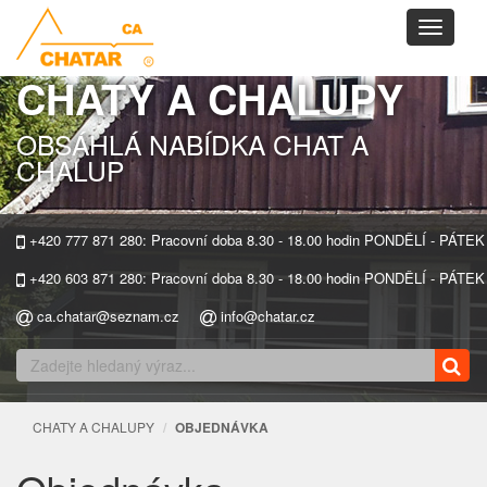
Toggle
navigati
CHATY A CHALUPY
OBSÁHLÁ NABÍDKA CHAT A
CHALUP
+420 777 871 280: Pracovní doba 8.30 - 18.00 hodin PONDĚLÍ - PÁTEK
+420 603 871 280: Pracovní doba 8.30 - 18.00 hodin PONDĚLÍ - PÁTEK
ca.chatar@seznam.cz
info@chatar.cz
CHATY A CHALUPY
OBJEDNÁVKA