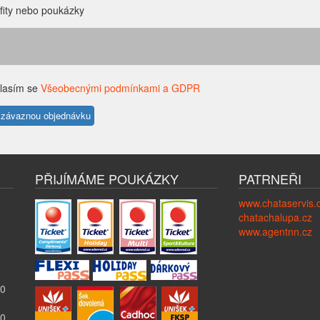
fity nebo poukázky
lasím se
Všeobecnými podmínkami a GDPR
PŘIJÍMÁME POUKÁZKY
PATRNEŘI
www.chataservis.
chatachalupa.cz
www.agentnn.cz
00
00