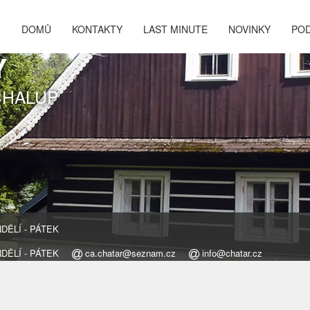
DOMŮ
KONTAKTY
LAST MINUTE
NOVINKY
PO
Y
CHALUP
ONDĚLÍ - PÁTEK
ONDĚLÍ - PÁTEK
ca.chatar@seznam.cz
info@chatar.cz