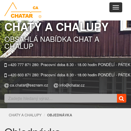
Toggle
navigati
CHATY A CHALUPY
OBSÁHLÁ NABÍDKA CHAT A
CHALUP
+420 777 871 280: Pracovní doba 8.30 - 18.00 hodin PONDĚLÍ - PÁTEK
+420 603 871 280: Pracovní doba 8.30 - 18.00 hodin PONDĚLÍ - PÁTEK
ca.chatar@seznam.cz
info@chatar.cz
CHATY A CHALUPY
OBJEDNÁVKA