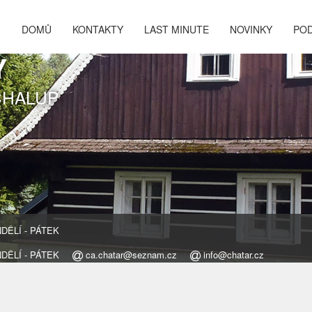
DOMŮ
KONTAKTY
LAST MINUTE
NOVINKY
PO
Y
CHALUP
ONDĚLÍ - PÁTEK
ONDĚLÍ - PÁTEK
ca.chatar@seznam.cz
info@chatar.cz