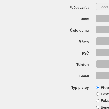
Počet zvířat
Ulice
Číslo domu
Město
PSČ
Telefon
E-mail
Typ platby
Přev
Pošt
Fakt
Bene