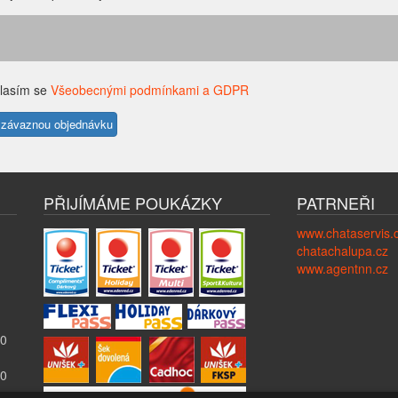
lasím se
Všeobecnými podmínkami a GDPR
PŘIJÍMÁME POUKÁZKY
PATRNEŘI
www.chataservis.
chatachalupa.cz
www.agentnn.cz
00
00