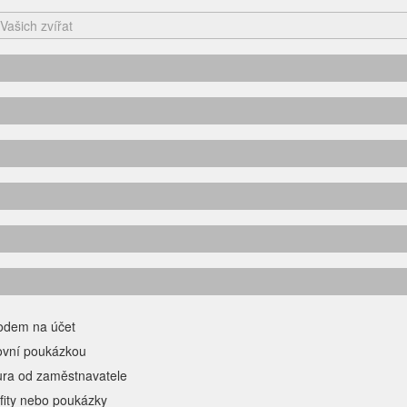
odem na účet
ovní poukázkou
ura od zaměstnavatele
fity nebo poukázky