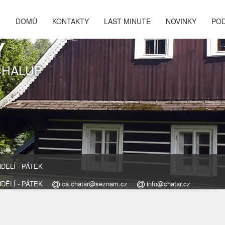
DOMŮ
KONTAKTY
LAST MINUTE
NOVINKY
PO
Y
CHALUP
ONDĚLÍ - PÁTEK
ONDĚLÍ - PÁTEK
ca.chatar@seznam.cz
info@chatar.cz