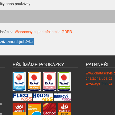
fity nebo poukázky
lasím se
Všeobecnými podmínkami a GDPR
PŘIJÍMÁME POUKÁZKY
PATRNEŘI
www.chataservis.
chatachalupa.cz
www.agentnn.cz
00
00