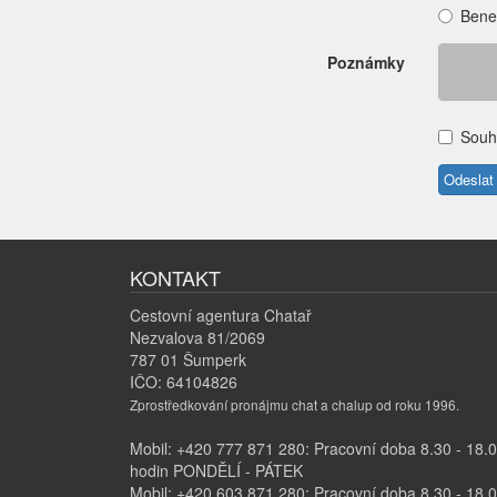
Bene
Poznámky
Souh
KONTAKT
Cestovní agentura Chatař
Nezvalova 81/2069
787 01 Šumperk
IČO: 64104826
Zprostředkování pronájmu chat a chalup od roku 1996.
Mobil: +420 777 871 280: Pracovní doba 8.30 - 18.
hodin PONDĚLÍ - PÁTEK
Mobil: +420 603 871 280: Pracovní doba 8.30 - 18.