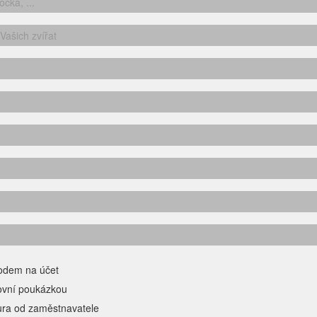
odem na účet
ovní poukázkou
ura od zaměstnavatele