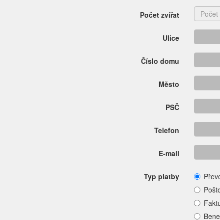
Počet zvířat
Ulice
Číslo domu
Město
PSČ
Telefon
E-mail
Typ platby
Přev
Pošt
Fakt
Bene