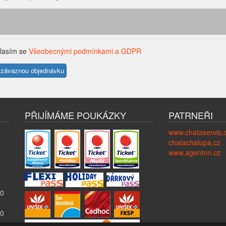
lasím se
Všeobecnými podmínkami a GDPR
PŘIJÍMÁME POUKÁZKY
PATRNEŘI
www.chataservis.
chatachalupa.cz
www.agentnn.cz
00
00