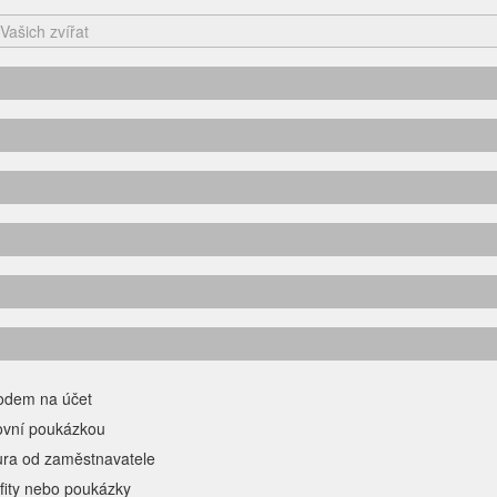
odem na účet
ovní poukázkou
ura od zaměstnavatele
fity nebo poukázky