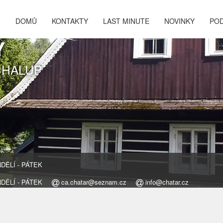
DOMŮ
KONTAKTY
LAST MINUTE
NOVINKY
PO
Y
CHALUP
ONDĚLÍ - PÁTEK
ONDĚLÍ - PÁTEK
ca.chatar@seznam.cz
info@chatar.cz