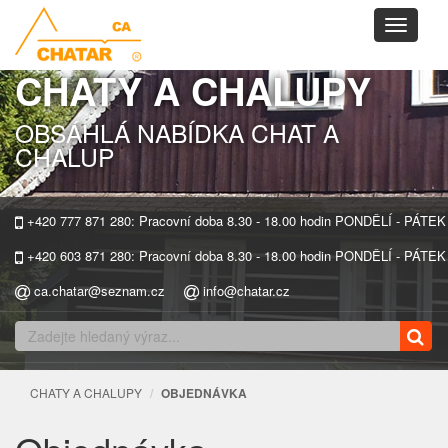
Toggle
navigati
CHATY A CHALUPY
OBSÁHLÁ NABÍDKA CHAT A
CHALUP
+420 777 871 280: Pracovní doba 8.30 - 18.00 hodin PONDĚLÍ - PÁTEK
+420 603 871 280: Pracovní doba 8.30 - 18.00 hodin PONDĚLÍ - PÁTEK
ca.chatar@seznam.cz
info@chatar.cz
CHATY A CHALUPY
OBJEDNÁVKA