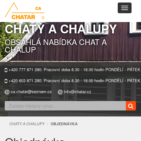
Toggle
navigati
CHATY A CHALUPY
OBSÁHLÁ NABÍDKA CHAT A
CHALUP
+420 777 871 280: Pracovní doba 8.30 - 18.00 hodin PONDĚLÍ - PÁTEK
+420 603 871 280: Pracovní doba 8.30 - 18.00 hodin PONDĚLÍ - PÁTEK
ca.chatar@seznam.cz
info@chatar.cz
CHATY A CHALUPY
OBJEDNÁVKA