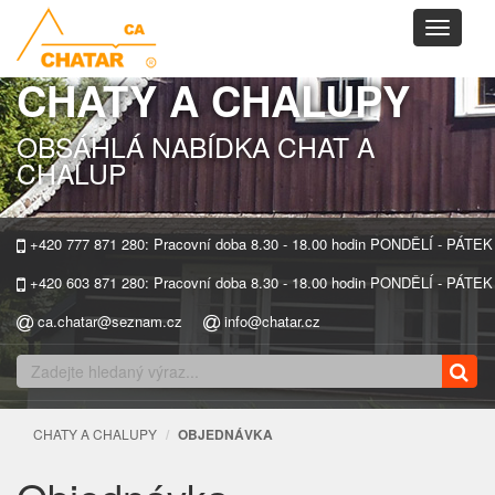
Toggle
navigati
CHATY A CHALUPY
OBSÁHLÁ NABÍDKA CHAT A
CHALUP
+420 777 871 280: Pracovní doba 8.30 - 18.00 hodin PONDĚLÍ - PÁTEK
+420 603 871 280: Pracovní doba 8.30 - 18.00 hodin PONDĚLÍ - PÁTEK
ca.chatar@seznam.cz
info@chatar.cz
CHATY A CHALUPY
OBJEDNÁVKA