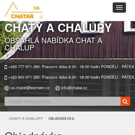
Toggle
navigati
CHATY A CHALUPY
OBSÁHLÁ NABÍDKA CHAT A
CHALUP
+420 777 871 280: Pracovní doba 8.30 - 18.00 hodin PONDĚLÍ - PÁTEK
+420 603 871 280: Pracovní doba 8.30 - 18.00 hodin PONDĚLÍ - PÁTEK
ca.chatar@seznam.cz
info@chatar.cz
CHATY A CHALUPY
OBJEDNÁVKA