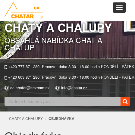
Toggle
navigati
CHATY A CHALUPY
OBSÁHLÁ NABÍDKA CHAT A
CHALUP
+420 777 871 280: Pracovní doba 8.30 - 18.00 hodin PONDĚLÍ - PÁTEK
+420 603 871 280: Pracovní doba 8.30 - 18.00 hodin PONDĚLÍ - PÁTEK
ca.chatar@seznam.cz
info@chatar.cz
CHATY A CHALUPY
OBJEDNÁVKA