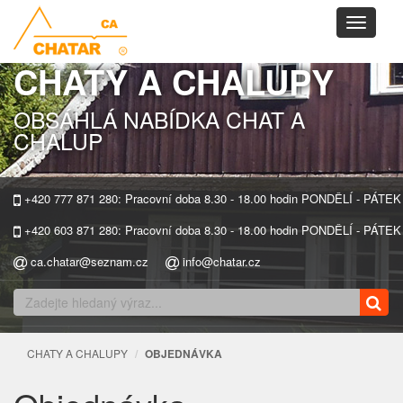
Toggle
navigati
CHATY A CHALUPY
OBSÁHLÁ NABÍDKA CHAT A
CHALUP
+420 777 871 280: Pracovní doba 8.30 - 18.00 hodin PONDĚLÍ - PÁTEK
+420 603 871 280: Pracovní doba 8.30 - 18.00 hodin PONDĚLÍ - PÁTEK
ca.chatar@seznam.cz
info@chatar.cz
CHATY A CHALUPY
OBJEDNÁVKA