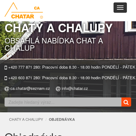
Toggle
navigati
CHATY A CHALUPY
OBSÁHLÁ NABÍDKA CHAT A
CHALUP
+420 777 871 280: Pracovní doba 8.30 - 18.00 hodin PONDĚLÍ - PÁTEK
+420 603 871 280: Pracovní doba 8.30 - 18.00 hodin PONDĚLÍ - PÁTEK
ca.chatar@seznam.cz
info@chatar.cz
CHATY A CHALUPY
OBJEDNÁVKA