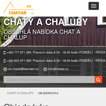
Toggle
navigati
CHATY A CHALUPY
OBSÁHLÁ NABÍDKA CHAT A
CHALUP
+420 777 871 280: Pracovní doba 8.30 - 18.00 hodin PONDĚLÍ - PÁTEK
+420 603 871 280: Pracovní doba 8.30 - 18.00 hodin PONDĚLÍ - PÁTEK
ca.chatar@seznam.cz
info@chatar.cz
CHATY A CHALUPY
OBJEDNÁVKA