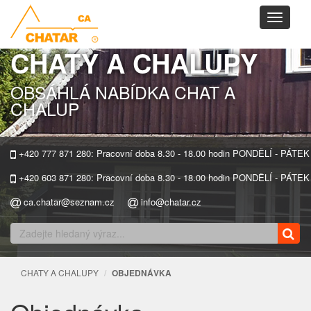
Toggle
navigati
CHATY A CHALUPY
OBSÁHLÁ NABÍDKA CHAT A
CHALUP
+420 777 871 280: Pracovní doba 8.30 - 18.00 hodin PONDĚLÍ - PÁTEK
+420 603 871 280: Pracovní doba 8.30 - 18.00 hodin PONDĚLÍ - PÁTEK
ca.chatar@seznam.cz
info@chatar.cz
CHATY A CHALUPY
OBJEDNÁVKA