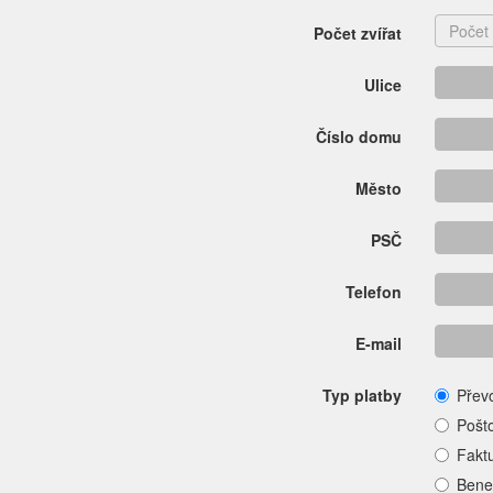
Počet zvířat
Ulice
Číslo domu
Město
PSČ
Telefon
E-mail
Typ platby
Přev
Pošt
Fakt
Bene