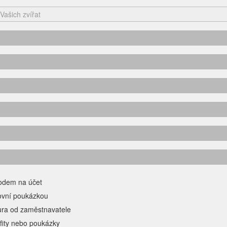
odem na účet
ovní poukázkou
ura od zaměstnavatele
fity nebo poukázky