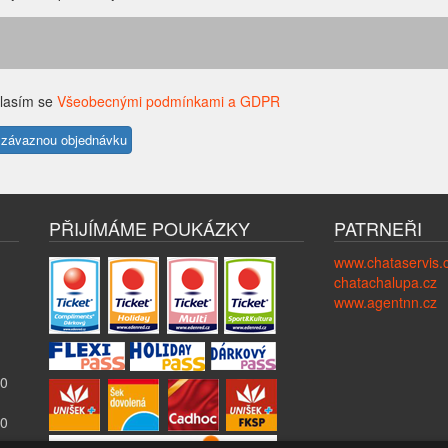
lasím se
Všeobecnými podmínkami a GDPR
PŘIJÍMÁME POUKÁZKY
PATRNEŘI
www.chataservis.
chatachalupa.cz
www.agentnn.cz
00
00