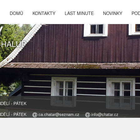
DOMŮ
KONTAKTY
LAST MINUTE
NOVINKY
PO
Y
CHALUP
ONDĚLÍ - PÁTEK
ONDĚLÍ - PÁTEK
ca.chatar@seznam.cz
info@chatar.cz