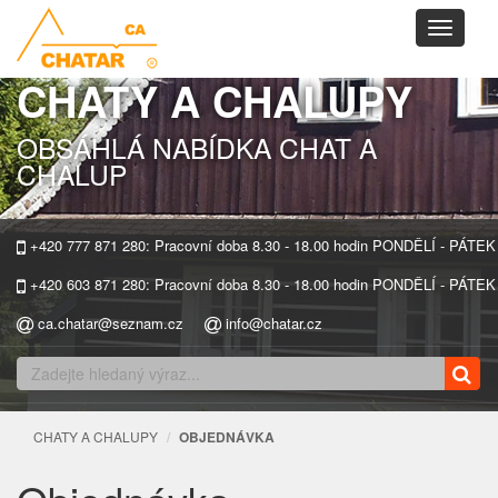
Toggle
navigati
CHATY A CHALUPY
OBSÁHLÁ NABÍDKA CHAT A
CHALUP
+420 777 871 280: Pracovní doba 8.30 - 18.00 hodin PONDĚLÍ - PÁTEK
+420 603 871 280: Pracovní doba 8.30 - 18.00 hodin PONDĚLÍ - PÁTEK
ca.chatar@seznam.cz
info@chatar.cz
CHATY A CHALUPY
OBJEDNÁVKA