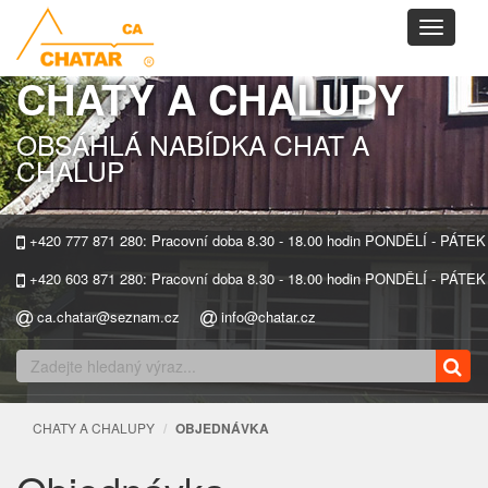
Toggle
navigati
CHATY A CHALUPY
OBSÁHLÁ NABÍDKA CHAT A
CHALUP
+420 777 871 280: Pracovní doba 8.30 - 18.00 hodin PONDĚLÍ - PÁTEK
+420 603 871 280: Pracovní doba 8.30 - 18.00 hodin PONDĚLÍ - PÁTEK
ca.chatar@seznam.cz
info@chatar.cz
CHATY A CHALUPY
OBJEDNÁVKA